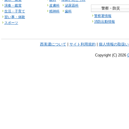
演奏・鑑賞
皮膚科
泌尿器科
警察・防災
生活・子育て
精神科
歯科
警察署情報
習い事・体験
消防出動情報
スポーツ
西美濃について
|
サイト利用規約
|
個人情報の取扱い
Copyright (C)
2026