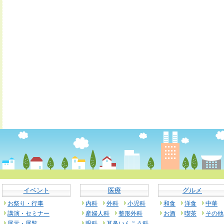
イベント
医療
グルメ
お祭り・行事
内科
外科
小児科
和食
洋食
中華
講演・セミナー
産婦人科
整形外科
お酒
喫茶
その他
展示・展覧
眼科
耳鼻いんこう科