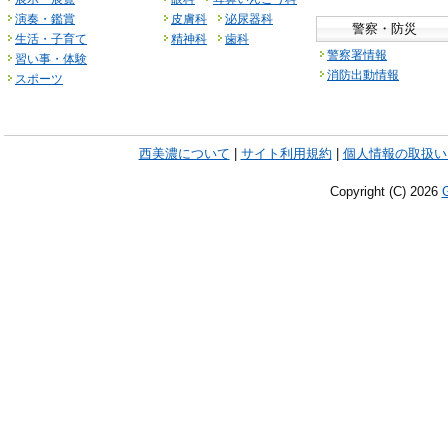
演奏・鑑賞
皮膚科
泌尿器科
警察・防災
生活・子育て
精神科
歯科
警察署情報
習い事・体験
消防出動情報
スポーツ
西美濃について
|
サイト利用規約
|
個人情報の取扱い
Copyright (C)
2026