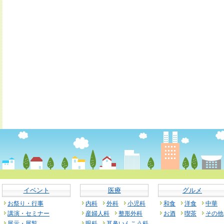
イベント
医療
グルメ
お祭り・行事
内科
外科
小児科
和食
洋食
中華
講演・セミナー
産婦人科
整形外科
お酒
喫茶
その他
展示・展覧
眼科
耳鼻いんこう科