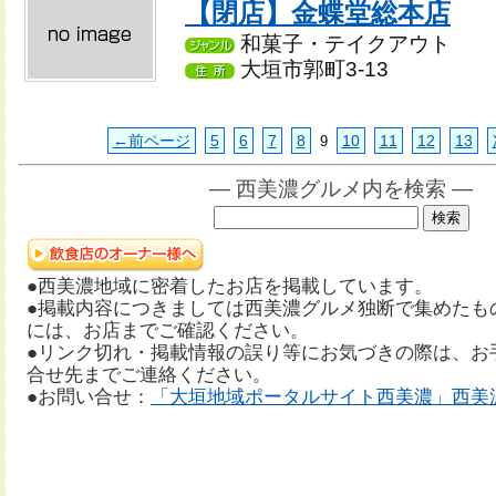
【閉店】金蝶堂総本店
和菓子・テイクアウト
大垣市郭町3-13
←前ページ
5
6
7
8
10
11
12
13
9
― 西美濃グルメ内を検索 ―
●西美濃地域に密着したお店を掲載しています。
●掲載内容につきましては西美濃グルメ独断で集めたも
には、お店までご確認ください。
●リンク切れ・掲載情報の誤り等にお気づきの際は、お
合せ先までご連絡ください。
●お問い合せ：
「大垣地域ポータルサイト西美濃」西美