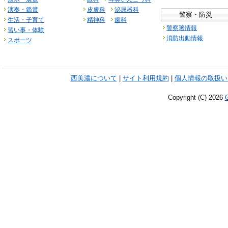
演奏・鑑賞
皮膚科
泌尿器科
警察・防災
生活・子育て
精神科
歯科
警察署情報
習い事・体験
消防出動情報
スポーツ
西美濃について
|
サイト利用規約
|
個人情報の取扱い
Copyright (C)
2026