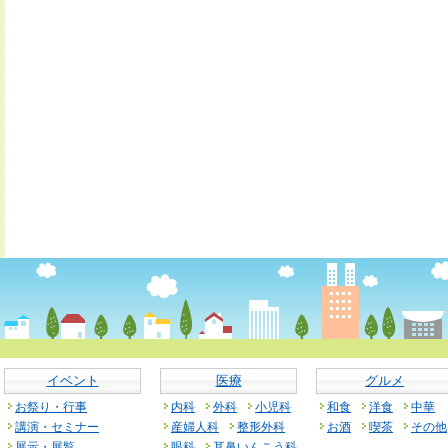
イベント
医療
グルメ
お祭り・行事
内科
外科
小児科
和食
洋食
中華
講演・セミナー
産婦人科
整形外科
お酒
喫茶
その他
展示・展覧
眼科
耳鼻いんこう科