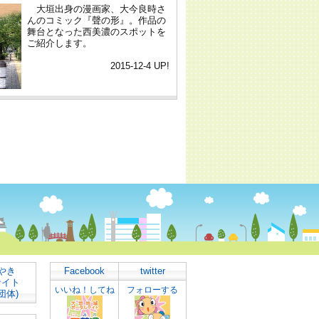
やき
Facebook
twitter
サイト
いいね！してね
フォローする
団体)