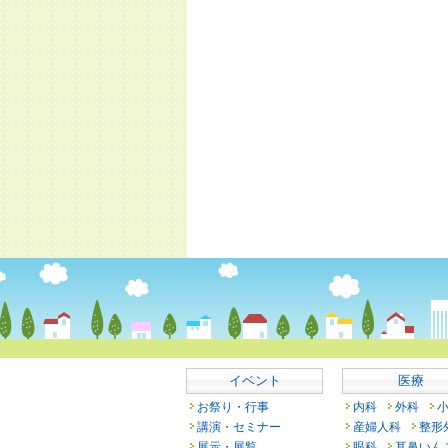
イベント
医療
お祭り・行事
内科
外科
講演・セミナー
産婦人科
整形
展示・展覧
眼科
耳鼻いん