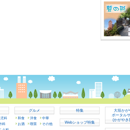
グルメ
特集
大垣かが
ポータル
小児科
和食
洋食
中華
(かがやき
Webショップ特集
外科
お酒
喫茶
その他
こう科