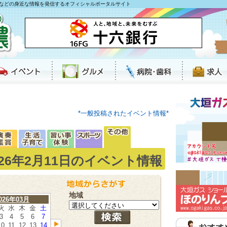
などの身近な情報を発信するオフィシャルポータルサイト
*一般投稿されたイベント情報*
026年2月11日のイベント情報
地域
026年03月
火
水
木
金
土
3
4
5
6
7
10
11
12
13
14