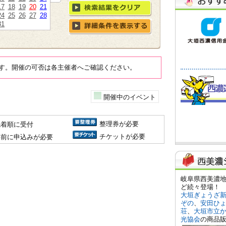
17
18
19
20
21
24
25
26
27
28
31
す。開催の可否は各主催者へご確認ください。
開催中のイベント
整理券が必要
先着順に受付
チケットが必要
事前に申込みが必要