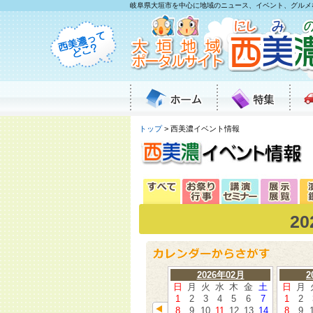
岐阜県大垣市を中心に地域のニュース、イベント、グルメ
トップ
> 西美濃イベント情報
2
2026年02月
2
日
月
火
水
木
金
土
日
月
1
2
3
4
5
6
7
1
2
8
9
10
11
12
13
14
8
9