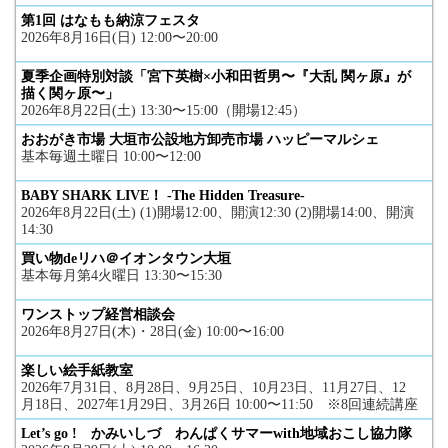
第1回 はなもも納涼フェスタ
2026年8月16日(日) 12:00〜20:00
夏季企画特別対談「宮下英樹×小和田哲男〜『大乱 関ヶ原』が
描く関ヶ原〜」
2026年8月22日(土) 13:30〜15:00（開場12:45）
おおがき市場 大垣市公設地方卸売市場 ハッピーマルシェ
基本毎週土曜日 10:00〜12:00
BABY SHARK LIVE！ -The Hidden Treasure-
2026年8月22日(土) (1)開場12:00、開演12:30 (2)開場14:00、開演
14:30
買い物deリハ＠イオンタウン大垣
基本毎月第4火曜日 13:30〜15:30
ワンストップ経営相談会
2026年8月27日(木)・28日(金) 10:00〜16:00
楽しい絵手紙教室
2026年7月31日、8月28日、9月25日、10月23日、11月27日、12
月18日、2027年1月29日、3月26日 10:00〜11:50 ※8回連続講座
Let’s go ! かみいしづ わんぱくサマーwith地域おこし協力隊