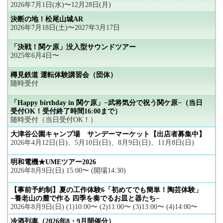
2026年7月1日(水)〜12月28日(月)
決断の地！松尾山城AR
2026年7月18日(土)〜2027年3月17日
「決戦！関ケ原」没入型サウンドツアー
2025年6月4日〜
樽見鉄道 運転体験講習会（団体）
随時受付
「Happy birthday in 関ケ原」−武将気分で祝う関ケ原−（当日
受付OK！受付終了時間16:00まで）
随時受付（当日受付OK！）
大津谷公園キャンプ場 サンデーマーケット【出店者募集中】
2026年4月12日(日)、5月10日(日)、8月9日(日)、11月8日(日)
明和電機★UMEツアー2026
2026年8月9日(日) 15:00〜 (開場14:30)
【事前予約制】夏の工作体験6「初めてでも簡単！陶芸体験」
−養老山の麓で作る 四季を奏でるお皿と器たち−
2026年8月9日(日) (1)10:00〜 (2)11:00〜 (3)13:00〜 (4)14:00〜
冷酒列車（2026年8・9月開催分）