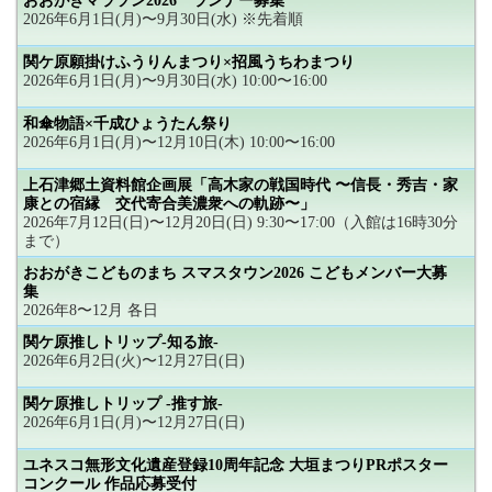
おおがきマラソン2026 ランナー募集
2026年6月1日(月)〜9月30日(水) ※先着順
関ケ原願掛けふうりんまつり×招風うちわまつり
2026年6月1日(月)〜9月30日(水) 10:00〜16:00
和傘物語×千成ひょうたん祭り
2026年6月1日(月)〜12月10日(木) 10:00〜16:00
上石津郷土資料館企画展「高木家の戦国時代 〜信長・秀吉・家
康との宿縁 交代寄合美濃衆への軌跡〜」
2026年7月12日(日)〜12月20日(日) 9:30〜17:00（入館は16時30分
まで）
おおがきこどものまち スマスタウン2026 こどもメンバー大募
集
2026年8〜12月 各日
関ケ原推しトリップ-知る旅-
2026年6月2日(火)〜12月27日(日)
関ケ原推しトリップ -推す旅-
2026年6月1日(月)〜12月27日(日)
ユネスコ無形文化遺産登録10周年記念 大垣まつりPRポスター
コンクール 作品応募受付