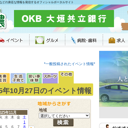
などの身近な情報を発信するオフィシャルポータルサイト
*一般投稿されたイベント情報*
25年10月27日のイベント情報
地域
025年11月
火
水
木
金
土
1
4
5
6
7
8