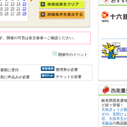
11
12
13
14
15
18
19
20
21
22
25
26
27
28
29
す。開催の可否は各主催者へご確認ください。
開催中のイベント
整理券が必要
先着順に受付
チケットが必要
事前に申込みが必要