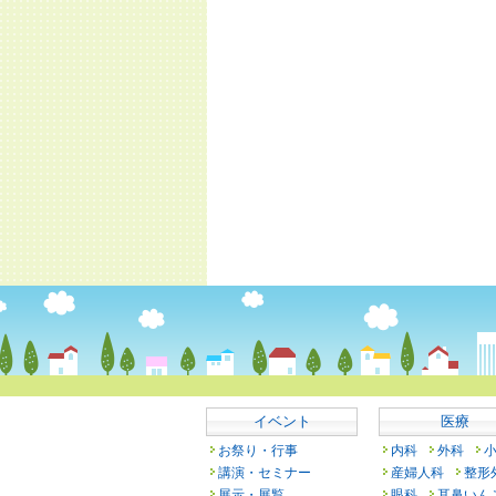
イベント
医療
お祭り・行事
内科
外科
講演・セミナー
産婦人科
整形
展示・展覧
眼科
耳鼻いん