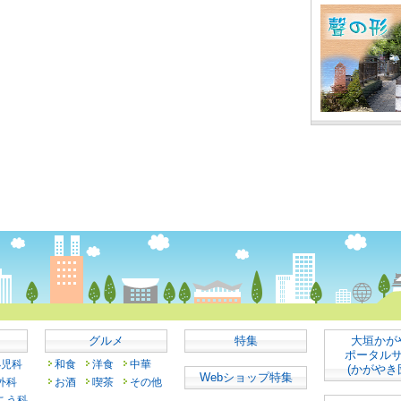
グルメ
特集
大垣かが
ポータル
小児科
和食
洋食
中華
(かがやき
Webショップ特集
外科
お酒
喫茶
その他
こう科