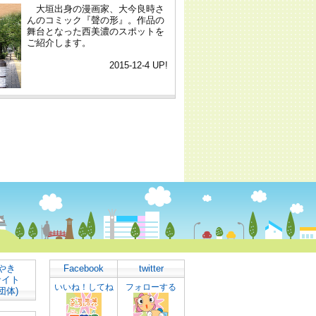
やき
Facebook
twitter
サイト
いいね！してね
フォローする
団体)