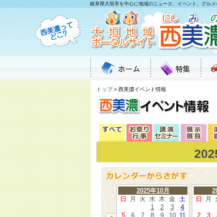
岐阜県大垣市を中心に地域のニュース、イベント、グルメ
トップ
> 西美濃イベント情報
20
2025年10月
2
日
月
火
水
木
金
土
日
月
1
2
3
4
5
6
7
8
9
10
11
2
3