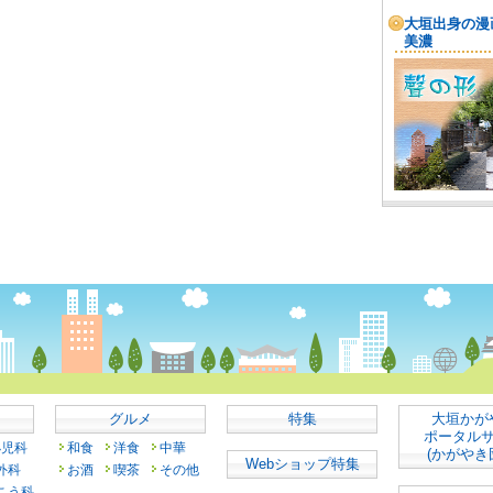
グルメ
特集
大垣かが
ポータル
小児科
和食
洋食
中華
(かがやき
Webショップ特集
外科
お酒
喫茶
その他
こう科