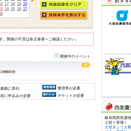
16
17
18
19
20
23
24
25
26
27
30
す。開催の可否は各主催者へご確認ください。
開催中のイベント
～19時00分
整理券が必要
先着順に受付
チケットが必要
事前に申込みが必要