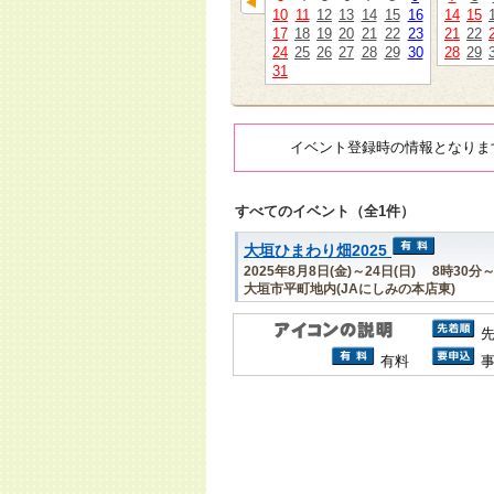
10
11
12
13
14
15
16
14
15
17
18
19
20
21
22
23
21
22
24
25
26
27
28
29
30
28
29
31
イベント登録時の情報となりま
すべてのイベント（全1件）
大垣ひまわり畑2025
2025年8月8日(金)～24日(日) 8時30分
大垣市平町地内(JAにしみの本店東)
有料