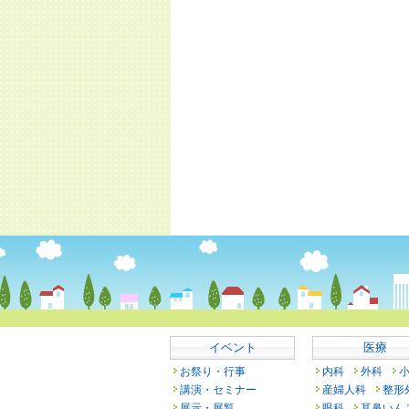
イベント
医療
お祭り・行事
内科
外科
講演・セミナー
産婦人科
整形
展示・展覧
眼科
耳鼻いん