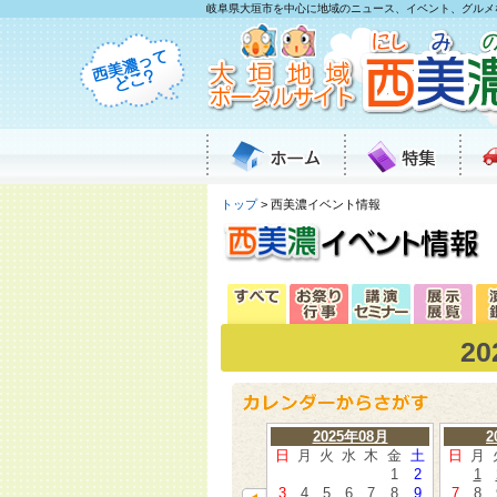
岐阜県大垣市を中心に地域のニュース、イベント、グルメ
トップ
> 西美濃イベント情報
2
2025年08月
2
日
月
火
水
木
金
土
日
月
1
2
1
3
4
5
6
7
8
9
7
8