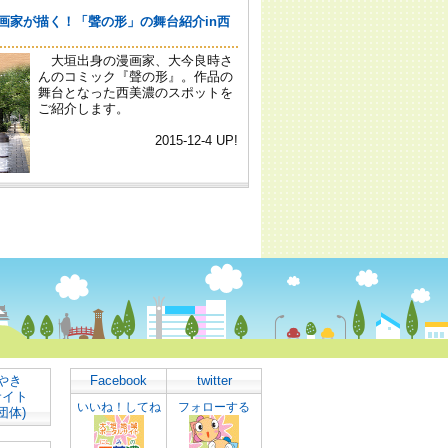
やき
Facebook
twitter
サイト
いいね！してね
フォローする
団体)