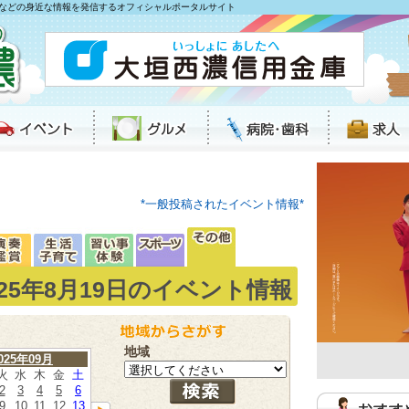
などの身近な情報を発信するオフィシャルポータルサイト
*一般投稿されたイベント情報*
025年8月19日のイベント情報
地域
025年09月
火
水
木
金
土
2
3
4
5
6
9
10
11
12
13