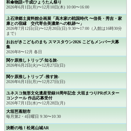
和傘物語×千成ひょうたん祭り
2026年6月1日(月)〜12月10日(木) 10:00〜16:00
上石津郷土資料館企画展「高木家の戦国時代 〜信長・秀吉・家
康との宿縁 交代寄合美濃衆への軌跡〜」
2026年7月12日(日)〜12月20日(日) 9:30〜17:00（入館は16時30分
まで）
おおがきこどものまち スマスタウン2026 こどもメンバー大募
集
2026年8〜12月 各日
関ケ原推しトリップ-知る旅-
2026年6月2日(火)〜12月27日(日)
関ケ原推しトリップ -推す旅-
2026年6月1日(月)〜12月27日(日)
ユネスコ無形文化遺産登録10周年記念 大垣まつりPRポスター
コンクール 作品応募受付
2026年7月1日(水)〜12月28日(月)
大垣芭蕉朝市
毎月第2・4日曜日 9:30〜10:30
決断の地！松尾山城AR