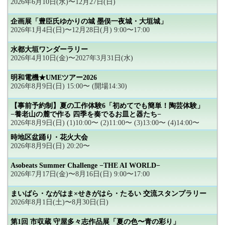
2026年6月10日(水)〜12月27日(日)
企画展「豊臣氏ゆかりの城 墨俣一夜城・大垣城」
2026年1月4日(日)〜12月28日(月) 9:00〜17:00
水都大垣ワンダーラリー
2026年4月10日(金)〜2027年3月31日(水)
明和電機★UMEツアー2026
2026年8月9日(日) 15:00〜 (開場14:30)
【事前予約制】夏の工作体験6「初めてでも簡単！陶芸体験」
−養老山の麓で作る 四季を奏でるお皿と器たち−
2026年8月9日(日) (1)10:00〜 (2)11:00〜 (3)13:00〜 (4)14:00〜
時地区盆踊り・花火大会
2026年8月9日(日) 20:20〜
Asobeats Summer Challenge −THE AI WORLD−
2026年7月17日(金)〜8月16日(日) 9:00〜17:00
まいばら・ながはま×せきがはら・たるい 交流スタンプラリー
2026年8月1日(土)〜8月30日(日)
第1回 市収蔵 守屋多々志作品展「夏の色〜青の彩り」