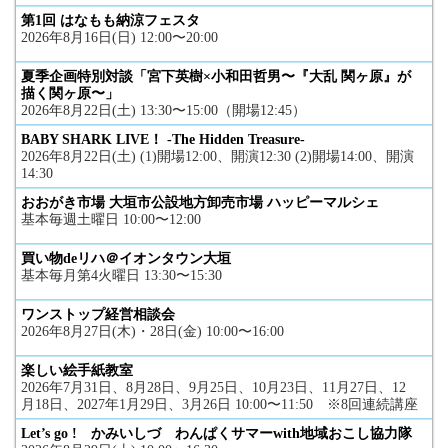
第1回 はなもも納涼フェスタ
2026年8月16日(日) 12:00〜20:00
夏季企画特別対談「宮下英樹×小和田哲男〜『大乱 関ヶ原』が
描く関ヶ原〜」
2026年8月22日(土) 13:30〜15:00（開場12:45）
BABY SHARK LIVE！ -The Hidden Treasure-
2026年8月22日(土) (1)開場12:00、開演12:30 (2)開場14:00、開演
14:30
おおがき市場 大垣市公設地方卸売市場 ハッピーマルシェ
基本毎週土曜日 10:00〜12:00
買い物deリハ＠イオンタウン大垣
基本毎月第4火曜日 13:30〜15:30
ワンストップ経営相談会
2026年8月27日(木)・28日(金) 10:00〜16:00
楽しい絵手紙教室
2026年7月31日、8月28日、9月25日、10月23日、11月27日、12
月18日、2027年1月29日、3月26日 10:00〜11:50 ※8回連続講座
Let’s go ! かみいしづ わんぱくサマーwith地域おこし協力隊