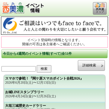
西美濃
トップ
イベント登録時の情報となります。
開催の可否は各主催者へご確認ください。
今日から4週間のイベント情報[すべて]全51件
詳細検索
スマホで参戦！『関ケ原スマホポイント合戦2026』
2026年6月20日(土)〜12月13日(日)
お城LINEスタンプラリー
2026年4月24日(金)〜12月26日(土)
大垣三城歴史カードラリー