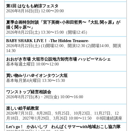
第1回 はなもも納涼フェスタ
2026年8月16日(日) 12:00〜20:00
夏季企画特別対談「宮下英樹×小和田哲男〜『大乱 関ヶ原』が
描く関ヶ原〜」
2026年8月22日(土) 13:30〜15:00（開場12:45）
BABY SHARK LIVE！ -The Hidden Treasure-
2026年8月22日(土) (1)開場12:00、開演12:30 (2)開場14:00、開演
14:30
おおがき市場 大垣市公設地方卸売市場 ハッピーマルシェ
基本毎週土曜日 10:00〜12:00
買い物deリハ＠イオンタウン大垣
基本毎月第4火曜日 13:30〜15:30
ワンストップ経営相談会
2026年8月27日(木)・28日(金) 10:00〜16:00
楽しい絵手紙教室
2026年7月31日、8月28日、9月25日、10月23日、11月27日、12
月18日、2027年1月29日、3月26日 10:00〜11:50 ※8回連続講座
Let’s go ! かみいしづ わんぱくサマーwith地域おこし協力隊