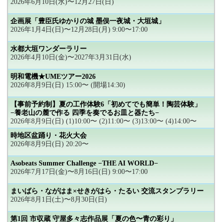
2026年6月10日(水)〜12月27日(日)
企画展「豊臣氏ゆかりの城 墨俣一夜城・大垣城」
2026年1月4日(日)〜12月28日(月) 9:00〜17:00
水都大垣ワンダーラリー
2026年4月10日(金)〜2027年3月31日(水)
明和電機★UMEツアー2026
2026年8月9日(日) 15:00〜 (開場14:30)
【事前予約制】夏の工作体験6「初めてでも簡単！陶芸体験」
−養老山の麓で作る 四季を奏でるお皿と器たち−
2026年8月9日(日) (1)10:00〜 (2)11:00〜 (3)13:00〜 (4)14:00〜
時地区盆踊り・花火大会
2026年8月9日(日) 20:20〜
Asobeats Summer Challenge −THE AI WORLD−
2026年7月17日(金)〜8月16日(日) 9:00〜17:00
まいばら・ながはま×せきがはら・たるい 交流スタンプラリー
2026年8月1日(土)〜8月30日(日)
第1回 市収蔵 守屋多々志作品展「夏の色〜青の彩り」