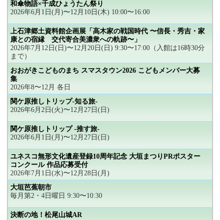
和傘物語×千成ひょうたん祭り
2026年6月1日(月)〜12月10日(木) 10:00〜16:00
上石津郷土資料館企画展「高木家の戦国時代 〜信長・秀吉・家
康との宿縁 交代寄合美濃衆への軌跡〜」
2026年7月12日(日)〜12月20日(日) 9:30〜17:00（入館は16時30分
まで）
おおがきこどものまち スマスタウン2026 こどもメンバー大募
集
2026年8〜12月 各日
関ケ原推しトリップ-知る旅-
2026年6月2日(火)〜12月27日(日)
関ケ原推しトリップ -推す旅-
2026年6月1日(月)〜12月27日(日)
ユネスコ無形文化遺産登録10周年記念 大垣まつりPRポスター
コンクール 作品応募受付
2026年7月1日(水)〜12月28日(月)
大垣芭蕉朝市
毎月第2・4日曜日 9:30〜10:30
決断の地！松尾山城AR