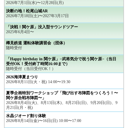
2026年7月1日(水)〜12月28日(月)
決断の地！松尾山城AR
2026年7月18日(土)〜2027年3月17日
「決戦！関ケ原」没入型サウンドツアー
2025年6月4日〜
樽見鉄道 運転体験講習会（団体）
随時受付
「Happy birthday in 関ケ原」−武将気分で祝う関ケ原−（当日
受付OK！受付終了時間16:00まで）
随時受付（当日受付OK！）
2026海津夏まつり
2026年8月11日(火・祝) 14:00〜19:30
夏季企画特別ワークショップ「飛び出す布陣図をつくろう！〜
関ケ原合戦布陣図〜」
2026年8月4日(火)、8月13日(木)、8月23日(日)、9月20日(日)、9
月21日(月・祝)
水晶ジオード割り体験
2026年8月14日(金)〜16日(日) 10:00〜17:00