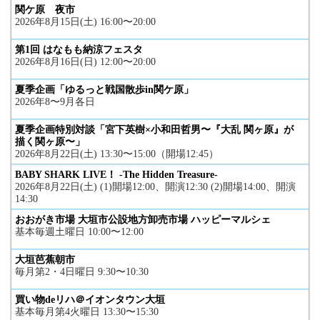
関ケ原 夜市
2026年8月15日(土) 16:00〜20:00
第1回 はなもも納涼フェスタ
2026年8月16日(日) 12:00〜20:00
夏季企画「ゆるっと戦国散歩in関ケ原」
2026年8〜9月各日
夏季企画特別対談「宮下英樹×小和田哲男〜『大乱 関ヶ原』が
描く関ヶ原〜」
2026年8月22日(土) 13:30〜15:00（開場12:45）
BABY SHARK LIVE！ -The Hidden Treasure-
2026年8月22日(土) (1)開場12:00、開演12:30 (2)開場14:00、開演
14:30
おおがき市場 大垣市公設地方卸売市場 ハッピーマルシェ
基本毎週土曜日 10:00〜12:00
大垣芭蕉朝市
毎月第2・4日曜日 9:30〜10:30
買い物deリハ＠イオンタウン大垣
基本毎月第4火曜日 13:30〜15:30