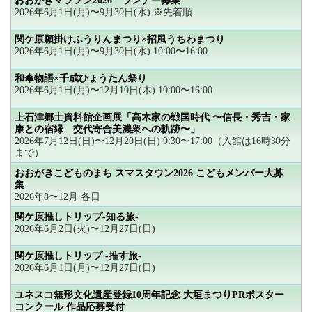
おおがきマラソン2026 ランナー募集
2026年6月1日(月)〜9月30日(水) ※先着順
関ケ原願掛けふうりんまつり×招風うちわまつり
2026年6月1日(月)〜9月30日(水) 10:00〜16:00
和傘物語×千成ひょうたん祭り
2026年6月1日(月)〜12月10日(木) 10:00〜16:00
上石津郷土資料館企画展「高木家の戦国時代 〜信長・秀吉・家
康との宿縁 交代寄合美濃衆への軌跡〜」
2026年7月12日(日)〜12月20日(日) 9:30〜17:00（入館は16時30分
まで）
おおがきこどものまち スマスタウン2026 こどもメンバー大募
集
2026年8〜12月 各日
関ケ原推しトリップ-知る旅-
2026年6月2日(火)〜12月27日(日)
関ケ原推しトリップ -推す旅-
2026年6月1日(月)〜12月27日(日)
ユネスコ無形文化遺産登録10周年記念 大垣まつりPRポスター
コンクール 作品応募受付