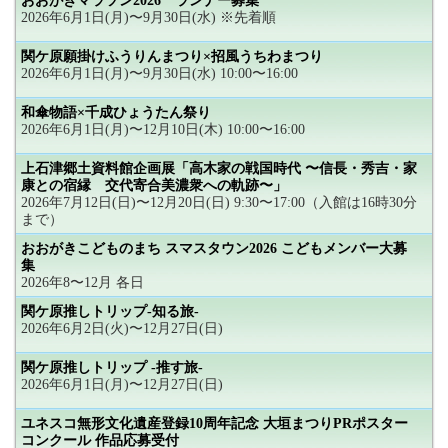
おおがきマラソン2026 ランナー募集
2026年6月1日(月)〜9月30日(水) ※先着順
関ケ原願掛けふうりんまつり×招風うちわまつり
2026年6月1日(月)〜9月30日(水) 10:00〜16:00
和傘物語×千成ひょうたん祭り
2026年6月1日(月)〜12月10日(木) 10:00〜16:00
上石津郷土資料館企画展「高木家の戦国時代 〜信長・秀吉・家
康との宿縁 交代寄合美濃衆への軌跡〜」
2026年7月12日(日)〜12月20日(日) 9:30〜17:00（入館は16時30分
まで）
おおがきこどものまち スマスタウン2026 こどもメンバー大募
集
2026年8〜12月 各日
関ケ原推しトリップ-知る旅-
2026年6月2日(火)〜12月27日(日)
関ケ原推しトリップ -推す旅-
2026年6月1日(月)〜12月27日(日)
ユネスコ無形文化遺産登録10周年記念 大垣まつりPRポスター
コンクール 作品応募受付