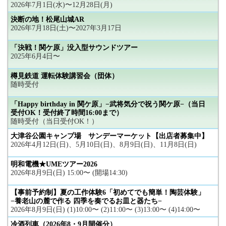
2026年7月1日(水)〜12月28日(月)
決断の地！松尾山城AR
2026年7月18日(土)〜2027年3月17日
「決戦！関ケ原」没入型サウンドツアー
2025年6月4日〜
樽見鉄道 運転体験講習会（団体）
随時受付
「Happy birthday in 関ケ原」−武将気分で祝う関ケ原−（当日
受付OK！受付終了時間16:00まで）
随時受付（当日受付OK！）
大津谷公園キャンプ場 サンデーマーケット【出店者募集中】
2026年4月12日(日)、5月10日(日)、8月9日(日)、11月8日(日)
明和電機★UMEツアー2026
2026年8月9日(日) 15:00〜 (開場14:30)
【事前予約制】夏の工作体験6「初めてでも簡単！陶芸体験」
−養老山の麓で作る 四季を奏でるお皿と器たち−
2026年8月9日(日) (1)10:00〜 (2)11:00〜 (3)13:00〜 (4)14:00〜
冷酒列車（2026年8・9月開催分）