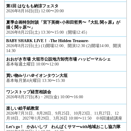
第1回 はなもも納涼フェスタ
2026年8月16日(日) 12:00〜20:00
夏季企画特別対談「宮下英樹×小和田哲男〜『大乱 関ヶ原』が
描く関ヶ原〜」
2026年8月22日(土) 13:30〜15:00（開場12:45）
BABY SHARK LIVE！ -The Hidden Treasure-
2026年8月22日(土) (1)開場12:00、開演12:30 (2)開場14:00、開演
14:30
おおがき市場 大垣市公設地方卸売市場 ハッピーマルシェ
基本毎週土曜日 10:00〜12:00
買い物deリハ＠イオンタウン大垣
基本毎月第4火曜日 13:30〜15:30
ワンストップ経営相談会
2026年8月27日(木)・28日(金) 10:00〜16:00
楽しい絵手紙教室
2026年7月31日、8月28日、9月25日、10月23日、11月27日、12
月18日、2027年1月29日、3月26日 10:00〜11:50 ※8回連続講座
Let’s go ! かみいしづ わんぱくサマーwith地域おこし協力隊