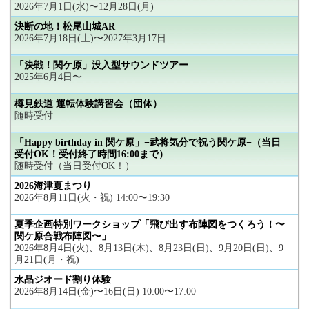
2026年7月1日(水)〜12月28日(月)
決断の地！松尾山城AR
2026年7月18日(土)〜2027年3月17日
「決戦！関ケ原」没入型サウンドツアー
2025年6月4日〜
樽見鉄道 運転体験講習会（団体）
随時受付
「Happy birthday in 関ケ原」−武将気分で祝う関ケ原−（当日
受付OK！受付終了時間16:00まで）
随時受付（当日受付OK！）
2026海津夏まつり
2026年8月11日(火・祝) 14:00〜19:30
夏季企画特別ワークショップ「飛び出す布陣図をつくろう！〜
関ケ原合戦布陣図〜」
2026年8月4日(火)、8月13日(木)、8月23日(日)、9月20日(日)、9
月21日(月・祝)
水晶ジオード割り体験
2026年8月14日(金)〜16日(日) 10:00〜17:00