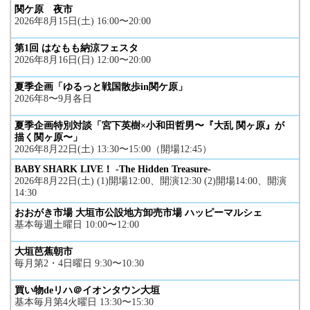
関ケ原 夜市
2026年8月15日(土) 16:00〜20:00
第1回 はなもも納涼フェスタ
2026年8月16日(日) 12:00〜20:00
夏季企画「ゆるっと戦国散歩in関ケ原」
2026年8〜9月各日
夏季企画特別対談「宮下英樹×小和田哲男〜『大乱 関ヶ原』が
描く関ヶ原〜」
2026年8月22日(土) 13:30〜15:00（開場12:45）
BABY SHARK LIVE！ -The Hidden Treasure-
2026年8月22日(土) (1)開場12:00、開演12:30 (2)開場14:00、開演
14:30
おおがき市場 大垣市公設地方卸売市場 ハッピーマルシェ
基本毎週土曜日 10:00〜12:00
大垣芭蕉朝市
毎月第2・4日曜日 9:30〜10:30
買い物deリハ＠イオンタウン大垣
基本毎月第4火曜日 13:30〜15:30