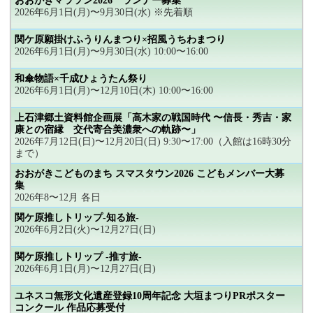
おおがきマラソン2026 ランナー募集
2026年6月1日(月)〜9月30日(水) ※先着順
関ケ原願掛けふうりんまつり×招風うちわまつり
2026年6月1日(月)〜9月30日(水) 10:00〜16:00
和傘物語×千成ひょうたん祭り
2026年6月1日(月)〜12月10日(木) 10:00〜16:00
上石津郷土資料館企画展「高木家の戦国時代 〜信長・秀吉・家
康との宿縁 交代寄合美濃衆への軌跡〜」
2026年7月12日(日)〜12月20日(日) 9:30〜17:00（入館は16時30分
まで）
おおがきこどものまち スマスタウン2026 こどもメンバー大募
集
2026年8〜12月 各日
関ケ原推しトリップ-知る旅-
2026年6月2日(火)〜12月27日(日)
関ケ原推しトリップ -推す旅-
2026年6月1日(月)〜12月27日(日)
ユネスコ無形文化遺産登録10周年記念 大垣まつりPRポスター
コンクール 作品応募受付