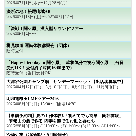
2026年7月1日(水)〜12月28日(月)
決断の地！松尾山城AR
2026年7月18日(土)〜2027年3月17日
「決戦！関ケ原」没入型サウンドツアー
2025年6月4日〜
樽見鉄道 運転体験講習会（団体）
随時受付
「Happy birthday in 関ケ原」−武将気分で祝う関ケ原−（当日
受付OK！受付終了時間16:00まで）
随時受付（当日受付OK！）
大津谷公園キャンプ場 サンデーマーケット【出店者募集中】
2026年4月12日(日)、5月10日(日)、8月9日(日)、11月8日(日)
明和電機★UMEツアー2026
2026年8月9日(日) 15:00〜 (開場14:30)
【事前予約制】夏の工作体験6「初めてでも簡単！陶芸体験」
−養老山の麓で作る 四季を奏でるお皿と器たち−
2026年8月9日(日) (1)10:00〜 (2)11:00〜 (3)13:00〜 (4)14:00〜
冷酒列車（2026年8・9月開催分）