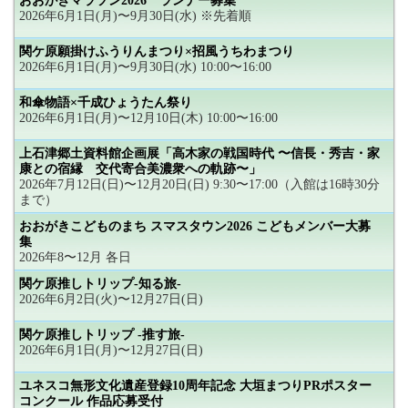
おおがきマラソン2026 ランナー募集
2026年6月1日(月)〜9月30日(水) ※先着順
関ケ原願掛けふうりんまつり×招風うちわまつり
2026年6月1日(月)〜9月30日(水) 10:00〜16:00
和傘物語×千成ひょうたん祭り
2026年6月1日(月)〜12月10日(木) 10:00〜16:00
上石津郷土資料館企画展「高木家の戦国時代 〜信長・秀吉・家
康との宿縁 交代寄合美濃衆への軌跡〜」
2026年7月12日(日)〜12月20日(日) 9:30〜17:00（入館は16時30分
まで）
おおがきこどものまち スマスタウン2026 こどもメンバー大募
集
2026年8〜12月 各日
関ケ原推しトリップ-知る旅-
2026年6月2日(火)〜12月27日(日)
関ケ原推しトリップ -推す旅-
2026年6月1日(月)〜12月27日(日)
ユネスコ無形文化遺産登録10周年記念 大垣まつりPRポスター
コンクール 作品応募受付