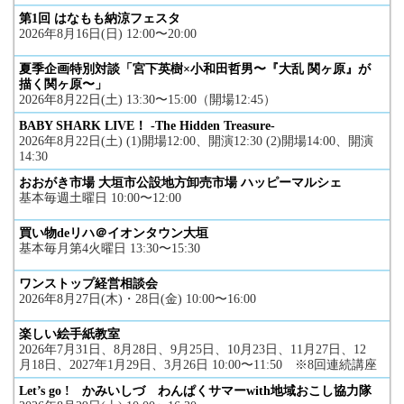
第1回 はなもも納涼フェスタ
2026年8月16日(日) 12:00〜20:00
夏季企画特別対談「宮下英樹×小和田哲男〜『大乱 関ヶ原』が
描く関ヶ原〜」
2026年8月22日(土) 13:30〜15:00（開場12:45）
BABY SHARK LIVE！ -The Hidden Treasure-
2026年8月22日(土) (1)開場12:00、開演12:30 (2)開場14:00、開演
14:30
おおがき市場 大垣市公設地方卸売市場 ハッピーマルシェ
基本毎週土曜日 10:00〜12:00
買い物deリハ＠イオンタウン大垣
基本毎月第4火曜日 13:30〜15:30
ワンストップ経営相談会
2026年8月27日(木)・28日(金) 10:00〜16:00
楽しい絵手紙教室
2026年7月31日、8月28日、9月25日、10月23日、11月27日、12
月18日、2027年1月29日、3月26日 10:00〜11:50 ※8回連続講座
Let’s go ! かみいしづ わんぱくサマーwith地域おこし協力隊