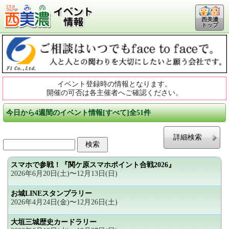
西美濃
トップ
イベント登録時の情報となります。
開催の可否は各主催者へご確認ください。
今日から4週間のイベント情報[すべて]全51件
詳細検索
スマホで参戦！『関ケ原スマホポイント合戦2026』
2026年6月20日(土)〜12月13日(日)
お城LINEスタンプラリー
2026年4月24日(金)〜12月26日(土)
大垣三城歴史カードラリー