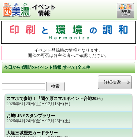
西美濃
トップ
イベント登録時の情報となります。
開催の可否は各主催者へご確認ください。
今日から4週間のイベント情報[すべて]全51件
詳細検索
スマホで参戦！『関ケ原スマホポイント合戦2026』
2026年6月20日(土)〜12月13日(日)
お城LINEスタンプラリー
2026年4月24日(金)〜12月26日(土)
大垣三城歴史カードラリー