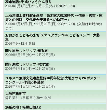
和傘物語×千成ひょうたん祭り
2026年6月1日(月)〜12月10日(木) 10:00〜16:00
上石津郷土資料館企画展「高木家の戦国時代 〜信長・秀吉・家
康との宿縁 交代寄合美濃衆への軌跡〜」
2026年7月12日(日)〜12月20日(日) 9:30〜17:00（入館は16時30分
まで）
おおがきこどものまち スマスタウン2026 こどもメンバー大募
集
2026年8〜12月 各日
関ケ原推しトリップ-知る旅-
2026年6月2日(火)〜12月27日(日)
関ケ原推しトリップ -推す旅-
2026年6月1日(月)〜12月27日(日)
ユネスコ無形文化遺産登録10周年記念 大垣まつりPRポスター
コンクール 作品応募受付
2026年7月1日(水)〜12月28日(月)
大垣芭蕉朝市
毎月第2・4日曜日 9:30〜10:30
決断の地！松尾山城AR