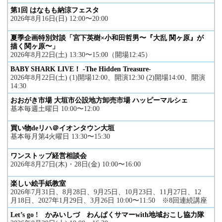
第1回 はなもも納涼フェスタ
2026年8月16日(日) 12:00〜20:00
夏季企画特別対談「宮下英樹×小和田哲男〜『大乱 関ヶ原』が
描く関ヶ原〜」
2026年8月22日(土) 13:30〜15:00（開場12:45）
BABY SHARK LIVE！ -The Hidden Treasure-
2026年8月22日(土) (1)開場12:00、開演12:30 (2)開場14:00、開演
14:30
おおがき市場 大垣市公設地方卸売市場 ハッピーマルシェ
基本毎週土曜日 10:00〜12:00
買い物deリハ＠イオンタウン大垣
基本毎月第4火曜日 13:30〜15:30
ワンストップ経営相談会
2026年8月27日(木)・28日(金) 10:00〜16:00
楽しい絵手紙教室
2026年7月31日、8月28日、9月25日、10月23日、11月27日、12
月18日、2027年1月29日、3月26日 10:00〜11:50 ※8回連続講座
Let’s go ! かみいしづ わんぱくサマーwith地域おこし協力隊