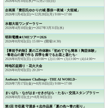
2026年6月10日(水)〜12月27日(日)
企画展「豊臣氏ゆかりの城 墨俣一夜城・大垣城」
2026年1月4日(日)〜12月28日(月) 9:00〜17:00
水都大垣ワンダーラリー
2026年4月10日(金)〜2027年3月31日(水)
明和電機★UMEツアー2026
2026年8月9日(日) 15:00〜 (開場14:30)
【事前予約制】夏の工作体験6「初めてでも簡単！陶芸体験」
−養老山の麓で作る 四季を奏でるお皿と器たち−
2026年8月9日(日) (1)10:00〜 (2)11:00〜 (3)13:00〜 (4)14:00〜
時地区盆踊り・花火大会
2026年8月9日(日) 20:20〜
Asobeats Summer Challenge −THE AI WORLD−
2026年7月17日(金)〜8月16日(日) 9:00〜17:00
まいばら・ながはま×せきがはら・たるい 交流スタンプラリー
2026年8月1日(土)〜8月30日(日)
第1回 市収蔵 守屋多々志作品展「夏の色〜青の彩り」