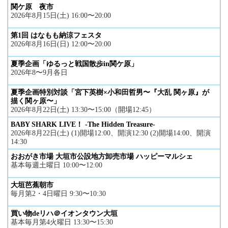
関ケ原 夜市
2026年8月15日(土) 16:00〜20:00
第1回 はなもも納涼フェスタ
2026年8月16日(日) 12:00〜20:00
夏季企画「ゆるっと戦国散歩in関ケ原」
2026年8〜9月各日
夏季企画特別対談「宮下英樹×小和田哲男〜『大乱 関ヶ原』が
描く関ヶ原〜」
2026年8月22日(土) 13:30〜15:00（開場12:45）
BABY SHARK LIVE！ -The Hidden Treasure-
2026年8月22日(土) (1)開場12:00、開演12:30 (2)開場14:00、開演
14:30
おおがき市場 大垣市公設地方卸売市場 ハッピーマルシェ
基本毎週土曜日 10:00〜12:00
大垣芭蕉朝市
毎月第2・4日曜日 9:30〜10:30
買い物deリハ＠イオンタウン大垣
基本毎月第4火曜日 13:30〜15:30