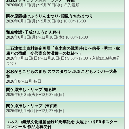
おおがきマラソン2026 ランナー募集
2026年6月1日(月)〜9月30日(水) ※先着順
関ケ原願掛けふうりんまつり×招風うちわまつり
2026年6月1日(月)〜9月30日(水) 10:00〜16:00
和傘物語×千成ひょうたん祭り
2026年6月1日(月)〜12月10日(木) 10:00〜16:00
上石津郷土資料館企画展「高木家の戦国時代 〜信長・秀吉・家
康との宿縁 交代寄合美濃衆への軌跡〜」
2026年7月12日(日)〜12月20日(日) 9:30〜17:00（入館は16時30分
まで）
おおがきこどものまち スマスタウン2026 こどもメンバー大募
集
2026年8〜12月 各日
関ケ原推しトリップ-知る旅-
2026年6月2日(火)〜12月27日(日)
関ケ原推しトリップ -推す旅-
2026年6月1日(月)〜12月27日(日)
ユネスコ無形文化遺産登録10周年記念 大垣まつりPRポスター
コンクール 作品応募受付