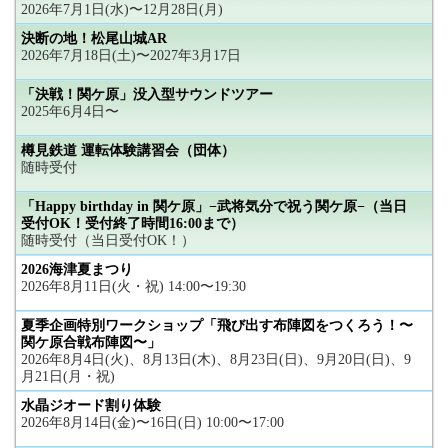
2026年7月1日(水)〜12月28日(月)
決断の地！松尾山城AR
2026年7月18日(土)〜2027年3月17日
「決戦！関ケ原」没入型サウンドツアー
2025年6月4日〜
樽見鉄道 運転体験講習会（団体）
随時受付
「Happy birthday in 関ケ原」−武将気分で祝う関ケ原−（当日
受付OK！受付終了時間16:00まで）
随時受付（当日受付OK！）
2026海津夏まつり
2026年8月11日(火・祝) 14:00〜19:30
夏季企画特別ワークショップ「飛び出す布陣図をつくろう！〜
関ケ原合戦布陣図〜」
2026年8月4日(火)、8月13日(木)、8月23日(日)、9月20日(日)、9
月21日(月・祝)
水晶ジオード割り体験
2026年8月14日(金)〜16日(日) 10:00〜17:00