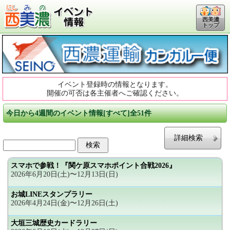
西美濃
トップ
イベント登録時の情報となります。
開催の可否は各主催者へご確認ください。
今日から4週間のイベント情報[すべて]全51件
詳細検索
スマホで参戦！『関ケ原スマホポイント合戦2026』
2026年6月20日(土)〜12月13日(日)
お城LINEスタンプラリー
2026年4月24日(金)〜12月26日(土)
大垣三城歴史カードラリー