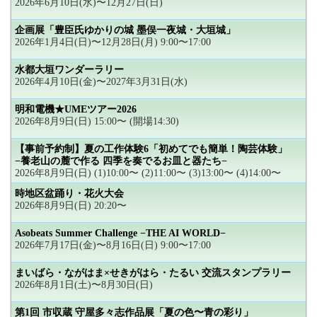
2026年6月10日(水)〜12月27日(日)
企画展「豊臣氏ゆかりの城 墨俣一夜城・大垣城」
2026年1月4日(日)〜12月28日(月) 9:00〜17:00
水都大垣ワンダーラリー
2026年4月10日(金)〜2027年3月31日(水)
明和電機★UMEツアー2026
2026年8月9日(日) 15:00〜 (開場14:30)
【事前予約制】夏の工作体験6「初めてでも簡単！陶芸体験」
−養老山の麓で作る 四季を奏でるお皿と器たち−
2026年8月9日(日) (1)10:00〜 (2)11:00〜 (3)13:00〜 (4)14:00〜
時地区盆踊り・花火大会
2026年8月9日(日) 20:20〜
Asobeats Summer Challenge −THE AI WORLD−
2026年7月17日(金)〜8月16日(日) 9:00〜17:00
まいばら・ながはま×せきがはら・たるい 交流スタンプラリー
2026年8月1日(土)〜8月30日(日)
第1回 市収蔵 守屋多々志作品展「夏の色〜青の彩り」