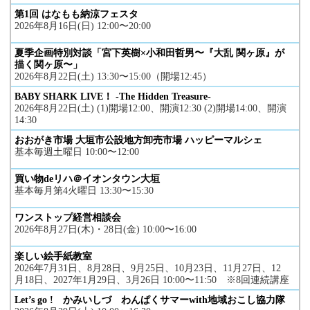
第1回 はなもも納涼フェスタ
2026年8月16日(日) 12:00〜20:00
夏季企画特別対談「宮下英樹×小和田哲男〜『大乱 関ヶ原』が
描く関ヶ原〜」
2026年8月22日(土) 13:30〜15:00（開場12:45）
BABY SHARK LIVE！ -The Hidden Treasure-
2026年8月22日(土) (1)開場12:00、開演12:30 (2)開場14:00、開演
14:30
おおがき市場 大垣市公設地方卸売市場 ハッピーマルシェ
基本毎週土曜日 10:00〜12:00
買い物deリハ＠イオンタウン大垣
基本毎月第4火曜日 13:30〜15:30
ワンストップ経営相談会
2026年8月27日(木)・28日(金) 10:00〜16:00
楽しい絵手紙教室
2026年7月31日、8月28日、9月25日、10月23日、11月27日、12
月18日、2027年1月29日、3月26日 10:00〜11:50 ※8回連続講座
Let’s go ! かみいしづ わんぱくサマーwith地域おこし協力隊