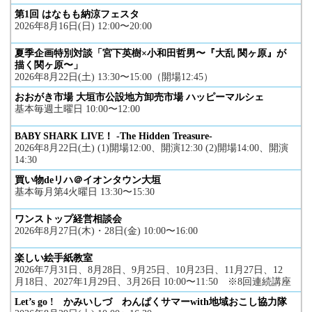
第1回 はなもも納涼フェスタ
2026年8月16日(日) 12:00〜20:00
夏季企画特別対談「宮下英樹×小和田哲男〜『大乱 関ヶ原』が
描く関ヶ原〜」
2026年8月22日(土) 13:30〜15:00（開場12:45）
おおがき市場 大垣市公設地方卸売市場 ハッピーマルシェ
基本毎週土曜日 10:00〜12:00
BABY SHARK LIVE！ -The Hidden Treasure-
2026年8月22日(土) (1)開場12:00、開演12:30 (2)開場14:00、開演
14:30
買い物deリハ＠イオンタウン大垣
基本毎月第4火曜日 13:30〜15:30
ワンストップ経営相談会
2026年8月27日(木)・28日(金) 10:00〜16:00
楽しい絵手紙教室
2026年7月31日、8月28日、9月25日、10月23日、11月27日、12
月18日、2027年1月29日、3月26日 10:00〜11:50 ※8回連続講座
Let’s go ! かみいしづ わんぱくサマーwith地域おこし協力隊