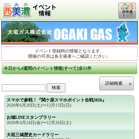
西美濃
トップ
イベント登録時の情報となります。
開催の可否は各主催者へご確認ください。
今日から4週間のイベント情報[すべて]全51件
詳細検索
スマホで参戦！『関ケ原スマホポイント合戦2026』
2026年6月20日(土)〜12月13日(日)
お城LINEスタンプラリー
2026年4月24日(金)〜12月26日(土)
大垣三城歴史カードラリー