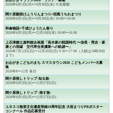
おおがきマラソン2026 ランナー募集
2026年6月1日(月)〜9月30日(水) ※先着順
関ケ原願掛けふうりんまつり×招風うちわまつり
2026年6月1日(月)〜9月30日(水) 10:00〜16:00
和傘物語×千成ひょうたん祭り
2026年6月1日(月)〜12月10日(木) 10:00〜16:00
上石津郷土資料館企画展「高木家の戦国時代 〜信長・秀吉・家
康との宿縁 交代寄合美濃衆への軌跡〜」
2026年7月12日(日)〜12月20日(日) 9:30〜17:00（入館は16時30分
まで）
おおがきこどものまち スマスタウン2026 こどもメンバー大募
集
2026年8〜12月 各日
関ケ原推しトリップ-知る旅-
2026年6月2日(火)〜12月27日(日)
関ケ原推しトリップ -推す旅-
2026年6月1日(月)〜12月27日(日)
ユネスコ無形文化遺産登録10周年記念 大垣まつりPRポスター
コンクール 作品応募受付