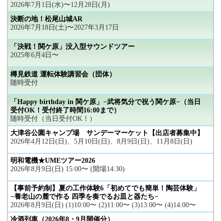
2026年7月1日(水)〜12月28日(月)
決断の地！松尾山城AR
2026年7月18日(土)〜2027年3月17日
「決戦！関ケ原」没入型サウンドツアー
2025年6月4日〜
樽見鉄道 運転体験講習会（団体）
随時受付
「Happy birthday in 関ケ原」−武将気分で祝う関ケ原−（当日
受付OK！受付終了時間16:00まで）
随時受付（当日受付OK！）
大津谷公園キャンプ場 サンデーマーケット【出店者募集中】
2026年4月12日(日)、5月10日(日)、8月9日(日)、11月8日(日)
明和電機★UMEツアー2026
2026年8月9日(日) 15:00〜 (開場14:30)
【事前予約制】夏の工作体験6「初めてでも簡単！陶芸体験」
−養老山の麓で作る 四季を奏でるお皿と器たち−
2026年8月9日(日) (1)10:00〜 (2)11:00〜 (3)13:00〜 (4)14:00〜
冷酒列車（2026年8・9月開催分）