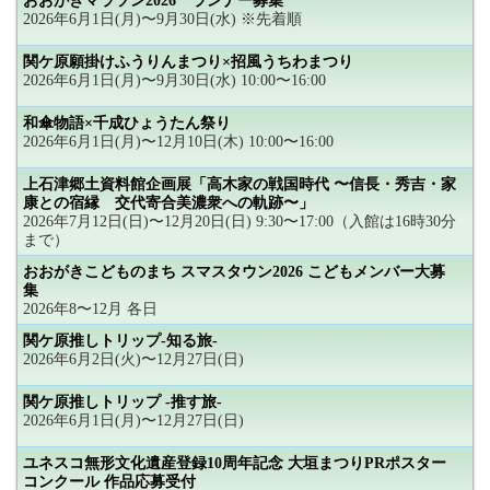
おおがきマラソン2026 ランナー募集
2026年6月1日(月)〜9月30日(水) ※先着順
関ケ原願掛けふうりんまつり×招風うちわまつり
2026年6月1日(月)〜9月30日(水) 10:00〜16:00
和傘物語×千成ひょうたん祭り
2026年6月1日(月)〜12月10日(木) 10:00〜16:00
上石津郷土資料館企画展「高木家の戦国時代 〜信長・秀吉・家
康との宿縁 交代寄合美濃衆への軌跡〜」
2026年7月12日(日)〜12月20日(日) 9:30〜17:00（入館は16時30分
まで）
おおがきこどものまち スマスタウン2026 こどもメンバー大募
集
2026年8〜12月 各日
関ケ原推しトリップ-知る旅-
2026年6月2日(火)〜12月27日(日)
関ケ原推しトリップ -推す旅-
2026年6月1日(月)〜12月27日(日)
ユネスコ無形文化遺産登録10周年記念 大垣まつりPRポスター
コンクール 作品応募受付