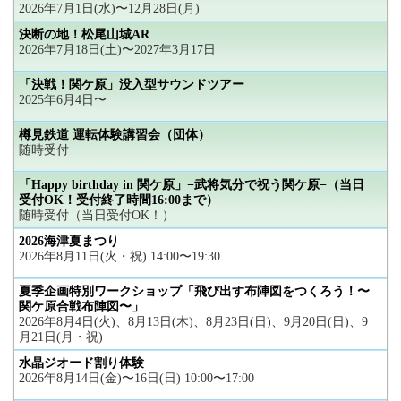
2026年7月1日(水)〜12月28日(月)
決断の地！松尾山城AR
2026年7月18日(土)〜2027年3月17日
「決戦！関ケ原」没入型サウンドツアー
2025年6月4日〜
樽見鉄道 運転体験講習会（団体）
随時受付
「Happy birthday in 関ケ原」−武将気分で祝う関ケ原−（当日
受付OK！受付終了時間16:00まで）
随時受付（当日受付OK！）
2026海津夏まつり
2026年8月11日(火・祝) 14:00〜19:30
夏季企画特別ワークショップ「飛び出す布陣図をつくろう！〜
関ケ原合戦布陣図〜」
2026年8月4日(火)、8月13日(木)、8月23日(日)、9月20日(日)、9
月21日(月・祝)
水晶ジオード割り体験
2026年8月14日(金)〜16日(日) 10:00〜17:00