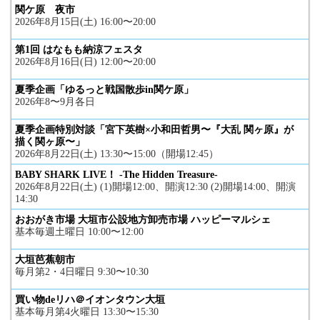
関ケ原 夜市
2026年8月15日(土) 16:00〜20:00
第1回 はなもも納涼フェスタ
2026年8月16日(日) 12:00〜20:00
夏季企画「ゆるっと戦国散歩in関ケ原」
2026年8〜9月各日
夏季企画特別対談「宮下英樹×小和田哲男〜『大乱 関ヶ原』が
描く関ヶ原〜」
2026年8月22日(土) 13:30〜15:00（開場12:45）
BABY SHARK LIVE！ -The Hidden Treasure-
2026年8月22日(土) (1)開場12:00、開演12:30 (2)開場14:00、開演
14:30
おおがき市場 大垣市公設地方卸売市場 ハッピーマルシェ
基本毎週土曜日 10:00〜12:00
大垣芭蕉朝市
毎月第2・4日曜日 9:30〜10:30
買い物deリハ＠イオンタウン大垣
基本毎月第4火曜日 13:30〜15:30