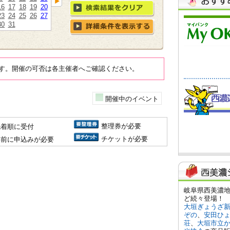
16
17
18
19
20
23
24
25
26
27
30
31
す。開催の可否は各主催者へご確認ください。
開催中のイベント
整理券が必要
先着順に受付
チケットが必要
事前に申込みが必要