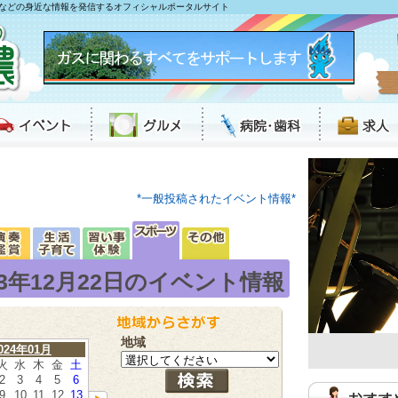
などの身近な情報を発信するオフィシャルポータルサイト
*一般投稿されたイベント情報*
23年12月22日のイベント情報
地域
024年01月
火
水
木
金
土
2
3
4
5
6
9
10
11
12
13