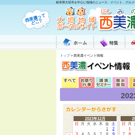
岐阜県大垣市を中心に地域のニュース、イベント、グルメ
トップ
> 西美濃イベント情報
20
2023年12月
2
日
月
火
水
木
金
土
日
月
1
2
1
3
4
5
6
7
8
9
7
8