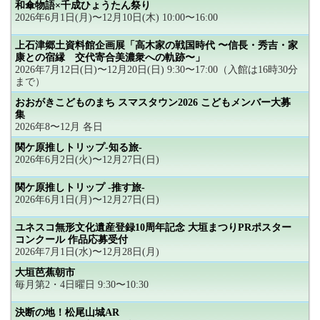
和傘物語×千成ひょうたん祭り
2026年6月1日(月)〜12月10日(木) 10:00〜16:00
上石津郷土資料館企画展「高木家の戦国時代 〜信長・秀吉・家
康との宿縁 交代寄合美濃衆への軌跡〜」
2026年7月12日(日)〜12月20日(日) 9:30〜17:00（入館は16時30分
まで）
おおがきこどものまち スマスタウン2026 こどもメンバー大募
集
2026年8〜12月 各日
関ケ原推しトリップ-知る旅-
2026年6月2日(火)〜12月27日(日)
関ケ原推しトリップ -推す旅-
2026年6月1日(月)〜12月27日(日)
ユネスコ無形文化遺産登録10周年記念 大垣まつりPRポスター
コンクール 作品応募受付
2026年7月1日(水)〜12月28日(月)
大垣芭蕉朝市
毎月第2・4日曜日 9:30〜10:30
決断の地！松尾山城AR