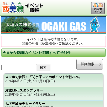
西美濃
トップ
イベント登録時の情報となります。
開催の可否は各主催者へご確認ください。
今日から4週間のイベント情報[すべて]全51件
詳細検索
スマホで参戦！『関ケ原スマホポイント合戦2026』
2026年6月20日(土)〜12月13日(日)
お城LINEスタンプラリー
2026年4月24日(金)〜12月26日(土)
大垣三城歴史カードラリー