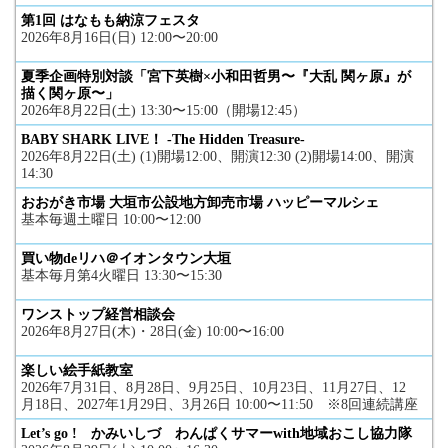
第1回 はなもも納涼フェスタ
2026年8月16日(日) 12:00〜20:00
夏季企画特別対談「宮下英樹×小和田哲男〜『大乱 関ヶ原』が
描く関ヶ原〜」
2026年8月22日(土) 13:30〜15:00（開場12:45）
BABY SHARK LIVE！ -The Hidden Treasure-
2026年8月22日(土) (1)開場12:00、開演12:30 (2)開場14:00、開演
14:30
おおがき市場 大垣市公設地方卸売市場 ハッピーマルシェ
基本毎週土曜日 10:00〜12:00
買い物deリハ＠イオンタウン大垣
基本毎月第4火曜日 13:30〜15:30
ワンストップ経営相談会
2026年8月27日(木)・28日(金) 10:00〜16:00
楽しい絵手紙教室
2026年7月31日、8月28日、9月25日、10月23日、11月27日、12
月18日、2027年1月29日、3月26日 10:00〜11:50 ※8回連続講座
Let’s go ! かみいしづ わんぱくサマーwith地域おこし協力隊