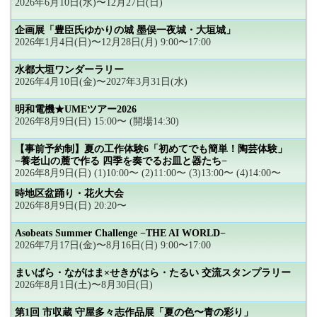
2026年6月10日(水)〜12月27日(日)
企画展「豊臣氏ゆかりの城 墨俣一夜城・大垣城」
2026年1月4日(日)〜12月28日(月) 9:00〜17:00
水都大垣ワンダーラリー
2026年4月10日(金)〜2027年3月31日(水)
明和電機★UMEツアー2026
2026年8月9日(日) 15:00〜 (開場14:30)
【事前予約制】夏の工作体験6「初めてでも簡単！陶芸体験」
−養老山の麓で作る 四季を奏でるお皿と器たち−
2026年8月9日(日) (1)10:00〜 (2)11:00〜 (3)13:00〜 (4)14:00〜
時地区盆踊り・花火大会
2026年8月9日(日) 20:20〜
Asobeats Summer Challenge −THE AI WORLD−
2026年7月17日(金)〜8月16日(日) 9:00〜17:00
まいばら・ながはま×せきがはら・たるい 交流スタンプラリー
2026年8月1日(土)〜8月30日(日)
第1回 市収蔵 守屋多々志作品展「夏の色〜青の彩り」