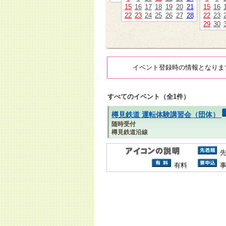
15
16
17
18
19
20
21
15
16
22
23
24
25
26
27
28
22
23
29
30
イベント登録時の情報となりま
すべてのイベント（全1件）
樽見鉄道 運転体験講習会（団体）
随時受付
樽見鉄道沿線
有料