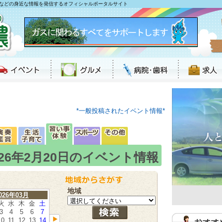
などの身近な情報を発信するオフィシャルポータルサイト
*一般投稿されたイベント情報*
026年2月20日のイベント情報
地域
026年03月
火
水
木
金
土
3
4
5
6
7
10
11
12
13
14