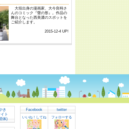
やき
Facebook
twitter
サイト
いいね！してね
フォローする
団体)