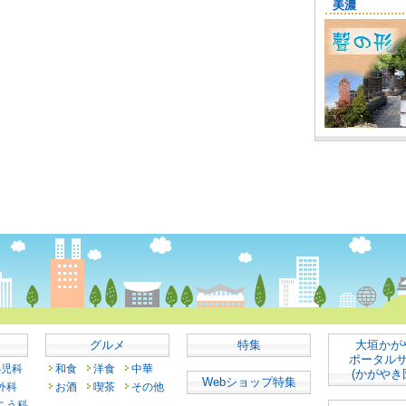
グルメ
特集
大垣かが
ポータル
小児科
和食
洋食
中華
(かがやき
Webショップ特集
外科
お酒
喫茶
その他
こう科