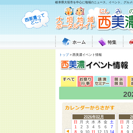
岐阜県大垣市を中心に地域のニュース、イベント、グルメ
トップ
> 西美濃イベント情報
2
2026年02月
2
日
月
火
水
木
金
土
日
月
1
2
3
4
5
6
7
1
2
8
9
10
11
12
13
14
8
9