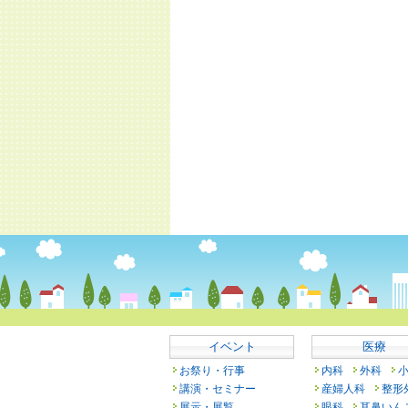
イベント
医療
お祭り・行事
内科
外科
講演・セミナー
産婦人科
整形
展示・展覧
眼科
耳鼻いん