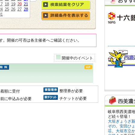
17
18
19
20
21
24
25
26
27
28
31
す。開催の可否は各主催者へご確認ください。
開催中のイベント
整理券が必要
先着順に受付
チケットが必要
事前に申込みが必要