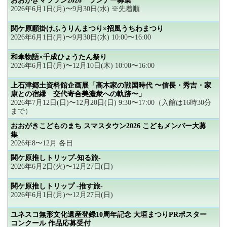
おおがきマラソン2026 ランナー募集
2026年6月1日(月)〜9月30日(水) ※先着順
関ケ原願掛けふうりんまつり×招風うちわまつり
2026年6月1日(月)〜9月30日(水) 10:00〜16:00
和傘物語×千成ひょうたん祭り
2026年6月1日(月)〜12月10日(木) 10:00〜16:00
上石津郷土資料館企画展「高木家の戦国時代 〜信長・秀吉・家
康との宿縁 交代寄合美濃衆への軌跡〜」
2026年7月12日(日)〜12月20日(日) 9:30〜17:00（入館は16時30分
まで）
おおがきこどものまち スマスタウン2026 こどもメンバー大募
集
2026年8〜12月 各日
関ケ原推しトリップ-知る旅-
2026年6月2日(火)〜12月27日(日)
関ケ原推しトリップ -推す旅-
2026年6月1日(月)〜12月27日(日)
ユネスコ無形文化遺産登録10周年記念 大垣まつりPRポスター
コンクール 作品応募受付