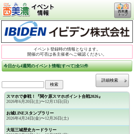
西美濃
トップ
イベント登録時の情報となります。
開催の可否は各主催者へご確認ください。
今日から4週間のイベント情報[すべて]全51件
詳細検索
スマホで参戦！『関ケ原スマホポイント合戦2026』
2026年6月20日(土)〜12月13日(日)
お城LINEスタンプラリー
2026年4月24日(金)〜12月26日(土)
大垣三城歴史カードラリー