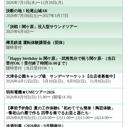
2026年7月1日(水)〜12月28日(月)
決断の地！松尾山城AR
2026年7月18日(土)〜2027年3月17日
「決戦！関ケ原」没入型サウンドツアー
2025年6月4日〜
樽見鉄道 運転体験講習会（団体）
随時受付
「Happy birthday in 関ケ原」−武将気分で祝う関ケ原−（当日
受付OK！受付終了時間16:00まで）
随時受付（当日受付OK！）
大津谷公園キャンプ場 サンデーマーケット【出店者募集中】
2026年4月12日(日)、5月10日(日)、8月9日(日)、11月8日(日)
明和電機★UMEツアー2026
2026年8月9日(日) 15:00〜 (開場14:30)
【事前予約制】夏の工作体験6「初めてでも簡単！陶芸体験」
−養老山の麓で作る 四季を奏でるお皿と器たち−
2026年8月9日(日) (1)10:00〜 (2)11:00〜 (3)13:00〜 (4)14:00〜
冷酒列車（2026年8・9月開催分）