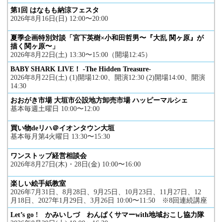
第1回 はなもも納涼フェスタ
2026年8月16日(日) 12:00〜20:00
夏季企画特別対談「宮下英樹×小和田哲男〜『大乱 関ヶ原』が
描く関ヶ原〜」
2026年8月22日(土) 13:30〜15:00（開場12:45）
BABY SHARK LIVE！ -The Hidden Treasure-
2026年8月22日(土) (1)開場12:00、開演12:30 (2)開場14:00、開演
14:30
おおがき市場 大垣市公設地方卸売市場 ハッピーマルシェ
基本毎週土曜日 10:00〜12:00
買い物deリハ＠イオンタウン大垣
基本毎月第4火曜日 13:30〜15:30
ワンストップ経営相談会
2026年8月27日(木)・28日(金) 10:00〜16:00
楽しい絵手紙教室
2026年7月31日、8月28日、9月25日、10月23日、11月27日、12
月18日、2027年1月29日、3月26日 10:00〜11:50 ※8回連続講座
Let’s go ! かみいしづ わんぱくサマーwith地域おこし協力隊