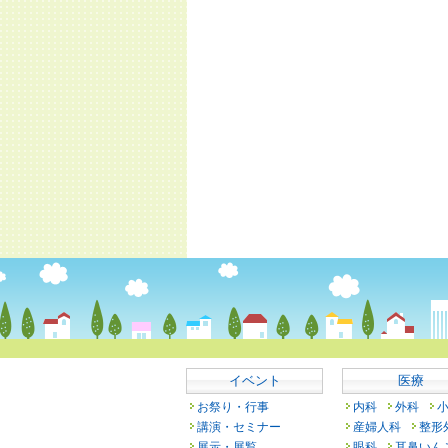
イベント
医療
お祭り・行事
内科
外科
講演・セミナー
産婦人科
整形
展示・展覧
眼科
耳鼻いん