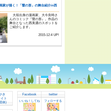
やき
Facebook
twitter
サイト
いいね！してね
フォローする
団体)