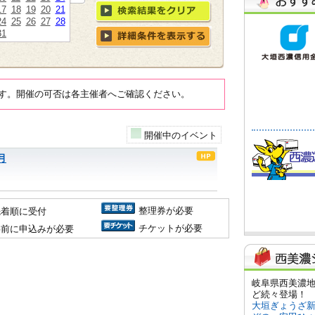
17
18
19
20
21
24
25
26
27
28
31
す。開催の可否は各主催者へご確認ください。
開催中のイベント
月
整理券が必要
先着順に受付
チケットが必要
事前に申込みが必要