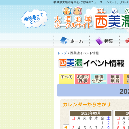
岐阜県大垣市を中心に地域のニュース、イベント、グルメ
トップ
> 西美濃イベント情報
2
2023年09月
2
日
月
火
水
木
金
土
日
月
1
2
1
2
3
4
5
6
7
8
9
8
9