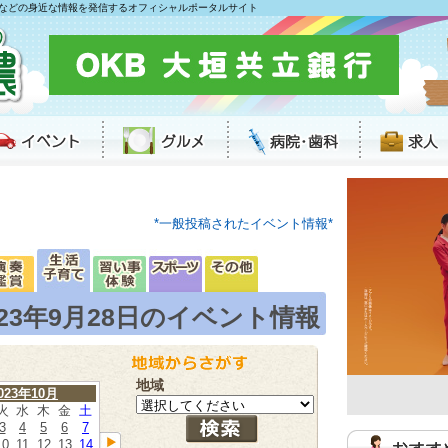
などの身近な情報を発信するオフィシャルポータルサイト
*一般投稿されたイベント情報*
023年9月28日のイベント情報
地域
023年10月
火
水
木
金
土
3
4
5
6
7
10
11
12
13
14