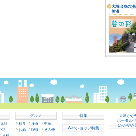
グルメ
特集
大垣かが
ポータル
小児科
和食
洋食
中華
(かがやき
Webショップ特集
外科
お酒
喫茶
その他
こう科