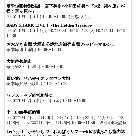
夏季企画特別対談「宮下英樹×小和田哲男〜『大乱 関ヶ原』が
描く関ヶ原〜」
2026年8月22日(土) 13:30〜15:00（開場12:45）
BABY SHARK LIVE！ -The Hidden Treasure-
2026年8月22日(土) (1)開場12:00、開演12:30 (2)開場14:00、開演
14:30
おおがき市場 大垣市公設地方卸売市場 ハッピーマルシェ
基本毎週土曜日 10:00〜12:00
大垣芭蕉朝市
毎月第2・4日曜日 9:30〜10:30
買い物deリハ＠イオンタウン大垣
基本毎月第4火曜日 13:30〜15:30
ワンストップ経営相談会
2026年8月27日(木)・28日(金) 10:00〜16:00
楽しい絵手紙教室
2026年7月31日、8月28日、9月25日、10月23日、11月27日、12
月18日、2027年1月29日、3月26日 10:00〜11:50 ※8回連続講座
Let’s go ! かみいしづ わんぱくサマーwith地域おこし協力隊