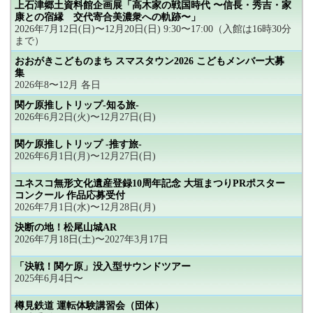
上石津郷土資料館企画展「高木家の戦国時代 〜信長・秀吉・家
康との宿縁 交代寄合美濃衆への軌跡〜」
2026年7月12日(日)〜12月20日(日) 9:30〜17:00（入館は16時30分
まで）
おおがきこどものまち スマスタウン2026 こどもメンバー大募
集
2026年8〜12月 各日
関ケ原推しトリップ-知る旅-
2026年6月2日(火)〜12月27日(日)
関ケ原推しトリップ -推す旅-
2026年6月1日(月)〜12月27日(日)
ユネスコ無形文化遺産登録10周年記念 大垣まつりPRポスター
コンクール 作品応募受付
2026年7月1日(水)〜12月28日(月)
決断の地！松尾山城AR
2026年7月18日(土)〜2027年3月17日
「決戦！関ケ原」没入型サウンドツアー
2025年6月4日〜
樽見鉄道 運転体験講習会（団体）