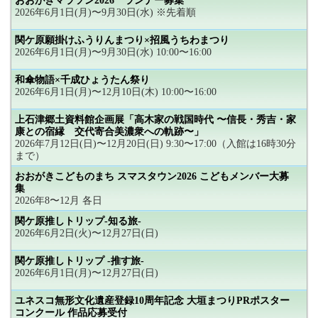
おおがきマラソン2026 ランナー募集
2026年6月1日(月)〜9月30日(水) ※先着順
関ケ原願掛けふうりんまつり×招風うちわまつり
2026年6月1日(月)〜9月30日(水) 10:00〜16:00
和傘物語×千成ひょうたん祭り
2026年6月1日(月)〜12月10日(木) 10:00〜16:00
上石津郷土資料館企画展「高木家の戦国時代 〜信長・秀吉・家
康との宿縁 交代寄合美濃衆への軌跡〜」
2026年7月12日(日)〜12月20日(日) 9:30〜17:00（入館は16時30分
まで）
おおがきこどものまち スマスタウン2026 こどもメンバー大募
集
2026年8〜12月 各日
関ケ原推しトリップ-知る旅-
2026年6月2日(火)〜12月27日(日)
関ケ原推しトリップ -推す旅-
2026年6月1日(月)〜12月27日(日)
ユネスコ無形文化遺産登録10周年記念 大垣まつりPRポスター
コンクール 作品応募受付