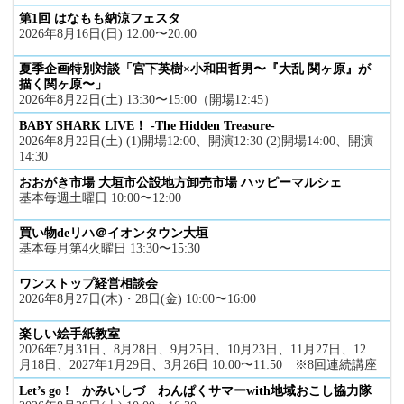
第1回 はなもも納涼フェスタ
2026年8月16日(日) 12:00〜20:00
夏季企画特別対談「宮下英樹×小和田哲男〜『大乱 関ヶ原』が
描く関ヶ原〜」
2026年8月22日(土) 13:30〜15:00（開場12:45）
BABY SHARK LIVE！ -The Hidden Treasure-
2026年8月22日(土) (1)開場12:00、開演12:30 (2)開場14:00、開演
14:30
おおがき市場 大垣市公設地方卸売市場 ハッピーマルシェ
基本毎週土曜日 10:00〜12:00
買い物deリハ＠イオンタウン大垣
基本毎月第4火曜日 13:30〜15:30
ワンストップ経営相談会
2026年8月27日(木)・28日(金) 10:00〜16:00
楽しい絵手紙教室
2026年7月31日、8月28日、9月25日、10月23日、11月27日、12
月18日、2027年1月29日、3月26日 10:00〜11:50 ※8回連続講座
Let’s go ! かみいしづ わんぱくサマーwith地域おこし協力隊