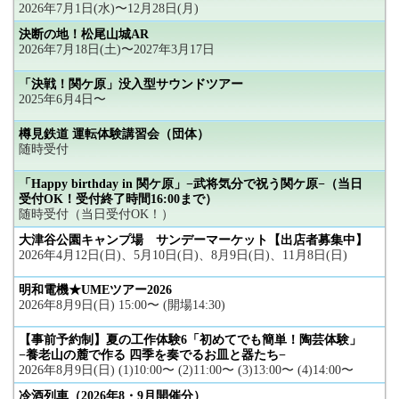
2026年7月1日(水)〜12月28日(月)
決断の地！松尾山城AR
2026年7月18日(土)〜2027年3月17日
「決戦！関ケ原」没入型サウンドツアー
2025年6月4日〜
樽見鉄道 運転体験講習会（団体）
随時受付
「Happy birthday in 関ケ原」−武将気分で祝う関ケ原−（当日
受付OK！受付終了時間16:00まで）
随時受付（当日受付OK！）
大津谷公園キャンプ場 サンデーマーケット【出店者募集中】
2026年4月12日(日)、5月10日(日)、8月9日(日)、11月8日(日)
明和電機★UMEツアー2026
2026年8月9日(日) 15:00〜 (開場14:30)
【事前予約制】夏の工作体験6「初めてでも簡単！陶芸体験」
−養老山の麓で作る 四季を奏でるお皿と器たち−
2026年8月9日(日) (1)10:00〜 (2)11:00〜 (3)13:00〜 (4)14:00〜
冷酒列車（2026年8・9月開催分）