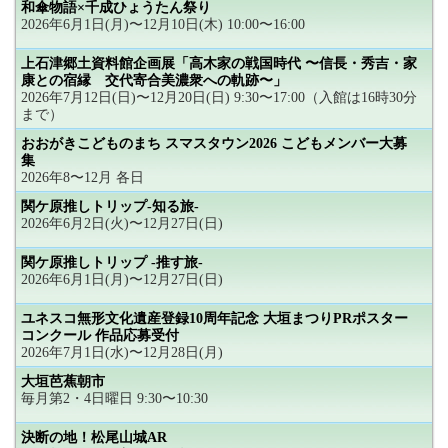
和傘物語×千成ひょうたん祭り
2026年6月1日(月)〜12月10日(木) 10:00〜16:00
上石津郷土資料館企画展「高木家の戦国時代 〜信長・秀吉・家
康との宿縁 交代寄合美濃衆への軌跡〜」
2026年7月12日(日)〜12月20日(日) 9:30〜17:00（入館は16時30分
まで）
おおがきこどものまち スマスタウン2026 こどもメンバー大募
集
2026年8〜12月 各日
関ケ原推しトリップ-知る旅-
2026年6月2日(火)〜12月27日(日)
関ケ原推しトリップ -推す旅-
2026年6月1日(月)〜12月27日(日)
ユネスコ無形文化遺産登録10周年記念 大垣まつりPRポスター
コンクール 作品応募受付
2026年7月1日(水)〜12月28日(月)
大垣芭蕉朝市
毎月第2・4日曜日 9:30〜10:30
決断の地！松尾山城AR