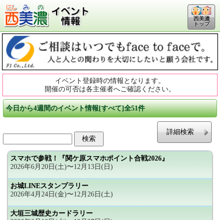
西美濃
トップ
イベント登録時の情報となります。
開催の可否は各主催者へご確認ください。
今日から4週間のイベント情報[すべて]全51件
詳細検索
スマホで参戦！『関ケ原スマホポイント合戦2026』
2026年6月20日(土)〜12月13日(日)
お城LINEスタンプラリー
2026年4月24日(金)〜12月26日(土)
大垣三城歴史カードラリー