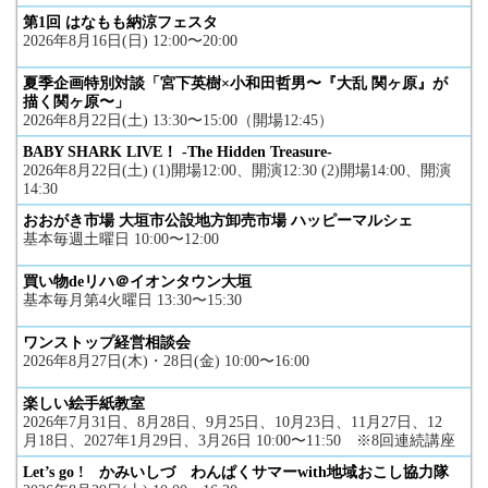
第1回 はなもも納涼フェスタ
2026年8月16日(日) 12:00〜20:00
夏季企画特別対談「宮下英樹×小和田哲男〜『大乱 関ヶ原』が
描く関ヶ原〜」
2026年8月22日(土) 13:30〜15:00（開場12:45）
BABY SHARK LIVE！ -The Hidden Treasure-
2026年8月22日(土) (1)開場12:00、開演12:30 (2)開場14:00、開演
14:30
おおがき市場 大垣市公設地方卸売市場 ハッピーマルシェ
基本毎週土曜日 10:00〜12:00
買い物deリハ＠イオンタウン大垣
基本毎月第4火曜日 13:30〜15:30
ワンストップ経営相談会
2026年8月27日(木)・28日(金) 10:00〜16:00
楽しい絵手紙教室
2026年7月31日、8月28日、9月25日、10月23日、11月27日、12
月18日、2027年1月29日、3月26日 10:00〜11:50 ※8回連続講座
Let’s go ! かみいしづ わんぱくサマーwith地域おこし協力隊