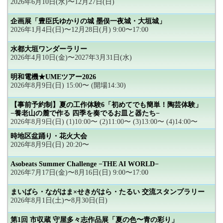
2026年6月10日(水)〜12月27日(日)
企画展「豊臣氏ゆかりの城 墨俣一夜城・大垣城」
2026年1月4日(日)〜12月28日(月) 9:00〜17:00
水都大垣ワンダーラリー
2026年4月10日(金)〜2027年3月31日(水)
明和電機★UMEツアー2026
2026年8月9日(日) 15:00〜 (開場14:30)
【事前予約制】夏の工作体験6「初めてでも簡単！陶芸体験」
−養老山の麓で作る 四季を奏でるお皿と器たち−
2026年8月9日(日) (1)10:00〜 (2)11:00〜 (3)13:00〜 (4)14:00〜
時地区盆踊り・花火大会
2026年8月9日(日) 20:20〜
Asobeats Summer Challenge −THE AI WORLD−
2026年7月17日(金)〜8月16日(日) 9:00〜17:00
まいばら・ながはま×せきがはら・たるい 交流スタンプラリー
2026年8月1日(土)〜8月30日(日)
第1回 市収蔵 守屋多々志作品展「夏の色〜青の彩り」