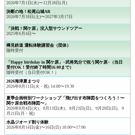
2026年7月1日(水)〜12月28日(月)
決断の地！松尾山城AR
2026年7月18日(土)〜2027年3月17日
「決戦！関ケ原」没入型サウンドツアー
2025年6月4日〜
樽見鉄道 運転体験講習会（団体）
随時受付
「Happy birthday in 関ケ原」−武将気分で祝う関ケ原−（当日
受付OK！受付終了時間16:00まで）
随時受付（当日受付OK！）
2026海津夏まつり
2026年8月11日(火・祝) 14:00〜19:30
夏季企画特別ワークショップ「飛び出す布陣図をつくろう！〜
関ケ原合戦布陣図〜」
2026年8月4日(火)、8月13日(木)、8月23日(日)、9月20日(日)、9
月21日(月・祝)
水晶ジオード割り体験
2026年8月14日(金)〜16日(日) 10:00〜17:00