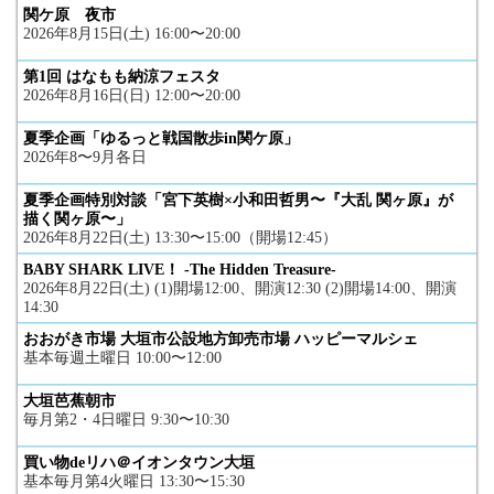
関ケ原 夜市
2026年8月15日(土) 16:00〜20:00
第1回 はなもも納涼フェスタ
2026年8月16日(日) 12:00〜20:00
夏季企画「ゆるっと戦国散歩in関ケ原」
2026年8〜9月各日
夏季企画特別対談「宮下英樹×小和田哲男〜『大乱 関ヶ原』が
描く関ヶ原〜」
2026年8月22日(土) 13:30〜15:00（開場12:45）
BABY SHARK LIVE！ -The Hidden Treasure-
2026年8月22日(土) (1)開場12:00、開演12:30 (2)開場14:00、開演
14:30
おおがき市場 大垣市公設地方卸売市場 ハッピーマルシェ
基本毎週土曜日 10:00〜12:00
大垣芭蕉朝市
毎月第2・4日曜日 9:30〜10:30
買い物deリハ＠イオンタウン大垣
基本毎月第4火曜日 13:30〜15:30