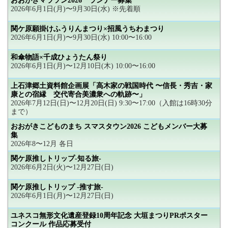
おおがきマラソン2026 ランナー募集
2026年6月1日(月)〜9月30日(水) ※先着順
関ケ原願掛けふうりんまつり×招風うちわまつり
2026年6月1日(月)〜9月30日(水) 10:00〜16:00
和傘物語×千成ひょうたん祭り
2026年6月1日(月)〜12月10日(木) 10:00〜16:00
上石津郷土資料館企画展「高木家の戦国時代 〜信長・秀吉・家
康との宿縁 交代寄合美濃衆への軌跡〜」
2026年7月12日(日)〜12月20日(日) 9:30〜17:00（入館は16時30分
まで）
おおがきこどものまち スマスタウン2026 こどもメンバー大募
集
2026年8〜12月 各日
関ケ原推しトリップ-知る旅-
2026年6月2日(火)〜12月27日(日)
関ケ原推しトリップ -推す旅-
2026年6月1日(月)〜12月27日(日)
ユネスコ無形文化遺産登録10周年記念 大垣まつりPRポスター
コンクール 作品応募受付