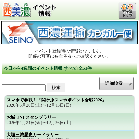
西美濃
トップ
イベント登録時の情報となります。
開催の可否は各主催者へご確認ください。
今日から4週間のイベント情報[すべて]全51件
詳細検索
スマホで参戦！『関ケ原スマホポイント合戦2026』
2026年6月20日(土)〜12月13日(日)
お城LINEスタンプラリー
2026年4月24日(金)〜12月26日(土)
大垣三城歴史カードラリー