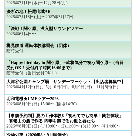
2026年7月1日(水)〜12月28日(月)
決断の地！松尾山城AR
2026年7月18日(土)〜2027年3月17日
「決戦！関ケ原」没入型サウンドツアー
2025年6月4日〜
樽見鉄道 運転体験講習会（団体）
随時受付
「Happy birthday in 関ケ原」−武将気分で祝う関ケ原−（当日
受付OK！受付終了時間16:00まで）
随時受付（当日受付OK！）
大津谷公園キャンプ場 サンデーマーケット【出店者募集中】
2026年4月12日(日)、5月10日(日)、8月9日(日)、11月8日(日)
明和電機★UMEツアー2026
2026年8月9日(日) 15:00〜 (開場14:30)
【事前予約制】夏の工作体験6「初めてでも簡単！陶芸体験」
−養老山の麓で作る 四季を奏でるお皿と器たち−
2026年8月9日(日) (1)10:00〜 (2)11:00〜 (3)13:00〜 (4)14:00〜
冷酒列車（2026年8・9月開催分）