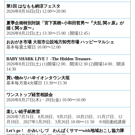
第1回 はなもも納涼フェスタ
2026年8月16日(日) 12:00〜20:00
夏季企画特別対談「宮下英樹×小和田哲男〜『大乱 関ヶ原』が
描く関ヶ原〜」
2026年8月22日(土) 13:30〜15:00（開場12:45）
おおがき市場 大垣市公設地方卸売市場 ハッピーマルシェ
基本毎週土曜日 10:00〜12:00
BABY SHARK LIVE！ -The Hidden Treasure-
2026年8月22日(土) (1)開場12:00、開演12:30 (2)開場14:00、開演
14:30
買い物deリハ＠イオンタウン大垣
基本毎月第4火曜日 13:30〜15:30
ワンストップ経営相談会
2026年8月27日(木)・28日(金) 10:00〜16:00
楽しい絵手紙教室
2026年7月31日、8月28日、9月25日、10月23日、11月27日、12
月18日、2027年1月29日、3月26日 10:00〜11:50 ※8回連続講座
Let’s go ! かみいしづ わんぱくサマーwith地域おこし協力隊