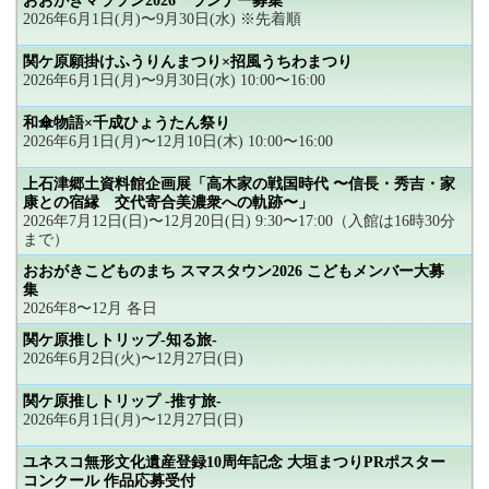
おおがきマラソン2026 ランナー募集
2026年6月1日(月)〜9月30日(水) ※先着順
関ケ原願掛けふうりんまつり×招風うちわまつり
2026年6月1日(月)〜9月30日(水) 10:00〜16:00
和傘物語×千成ひょうたん祭り
2026年6月1日(月)〜12月10日(木) 10:00〜16:00
上石津郷土資料館企画展「高木家の戦国時代 〜信長・秀吉・家
康との宿縁 交代寄合美濃衆への軌跡〜」
2026年7月12日(日)〜12月20日(日) 9:30〜17:00（入館は16時30分
まで）
おおがきこどものまち スマスタウン2026 こどもメンバー大募
集
2026年8〜12月 各日
関ケ原推しトリップ-知る旅-
2026年6月2日(火)〜12月27日(日)
関ケ原推しトリップ -推す旅-
2026年6月1日(月)〜12月27日(日)
ユネスコ無形文化遺産登録10周年記念 大垣まつりPRポスター
コンクール 作品応募受付