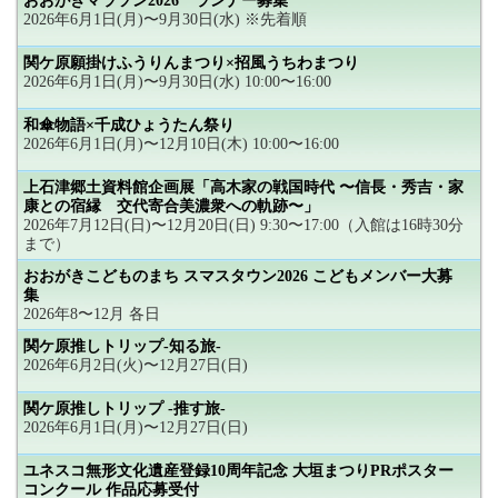
おおがきマラソン2026 ランナー募集
2026年6月1日(月)〜9月30日(水) ※先着順
関ケ原願掛けふうりんまつり×招風うちわまつり
2026年6月1日(月)〜9月30日(水) 10:00〜16:00
和傘物語×千成ひょうたん祭り
2026年6月1日(月)〜12月10日(木) 10:00〜16:00
上石津郷土資料館企画展「高木家の戦国時代 〜信長・秀吉・家
康との宿縁 交代寄合美濃衆への軌跡〜」
2026年7月12日(日)〜12月20日(日) 9:30〜17:00（入館は16時30分
まで）
おおがきこどものまち スマスタウン2026 こどもメンバー大募
集
2026年8〜12月 各日
関ケ原推しトリップ-知る旅-
2026年6月2日(火)〜12月27日(日)
関ケ原推しトリップ -推す旅-
2026年6月1日(月)〜12月27日(日)
ユネスコ無形文化遺産登録10周年記念 大垣まつりPRポスター
コンクール 作品応募受付