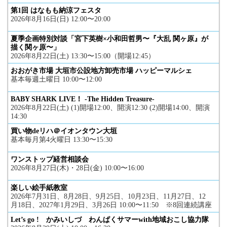
第1回 はなもも納涼フェスタ
2026年8月16日(日) 12:00〜20:00
夏季企画特別対談「宮下英樹×小和田哲男〜『大乱 関ヶ原』が
描く関ヶ原〜」
2026年8月22日(土) 13:30〜15:00（開場12:45）
おおがき市場 大垣市公設地方卸売市場 ハッピーマルシェ
基本毎週土曜日 10:00〜12:00
BABY SHARK LIVE！ -The Hidden Treasure-
2026年8月22日(土) (1)開場12:00、開演12:30 (2)開場14:00、開演
14:30
買い物deリハ＠イオンタウン大垣
基本毎月第4火曜日 13:30〜15:30
ワンストップ経営相談会
2026年8月27日(木)・28日(金) 10:00〜16:00
楽しい絵手紙教室
2026年7月31日、8月28日、9月25日、10月23日、11月27日、12
月18日、2027年1月29日、3月26日 10:00〜11:50 ※8回連続講座
Let’s go ! かみいしづ わんぱくサマーwith地域おこし協力隊