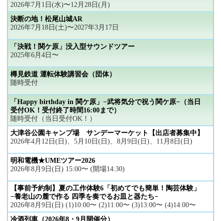
2026年7月1日(水)〜12月28日(月)
決断の地！松尾山城AR
2026年7月18日(土)〜2027年3月17日
「決戦！関ケ原」没入型サウンドツアー
2025年6月4日〜
樽見鉄道 運転体験講習会（団体）
随時受付
「Happy birthday in 関ケ原」−武将気分で祝う関ケ原−（当日
受付OK！受付終了時間16:00まで）
随時受付（当日受付OK！）
大津谷公園キャンプ場 サンデーマーケット【出店者募集中】
2026年4月12日(日)、5月10日(日)、8月9日(日)、11月8日(日)
明和電機★UMEツアー2026
2026年8月9日(日) 15:00〜 (開場14:30)
【事前予約制】夏の工作体験6「初めてでも簡単！陶芸体験」
−養老山の麓で作る 四季を奏でるお皿と器たち−
2026年8月9日(日) (1)10:00〜 (2)11:00〜 (3)13:00〜 (4)14:00〜
冷酒列車（2026年8・9月開催分）