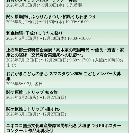
おおがきマラソン2026 ランナー募集
2026年6月1日(月)〜9月30日(水) ※先着順
関ケ原願掛けふうりんまつり×招風うちわまつり
2026年6月1日(月)〜9月30日(水) 10:00〜16:00
和傘物語×千成ひょうたん祭り
2026年6月1日(月)〜12月10日(木) 10:00〜16:00
上石津郷土資料館企画展「高木家の戦国時代 〜信長・秀吉・家
康との宿縁 交代寄合美濃衆への軌跡〜」
2026年7月12日(日)〜12月20日(日) 9:30〜17:00（入館は16時30分
まで）
おおがきこどものまち スマスタウン2026 こどもメンバー大募
集
2026年8〜12月 各日
関ケ原推しトリップ-知る旅-
2026年6月2日(火)〜12月27日(日)
関ケ原推しトリップ -推す旅-
2026年6月1日(月)〜12月27日(日)
ユネスコ無形文化遺産登録10周年記念 大垣まつりPRポスター
コンクール 作品応募受付