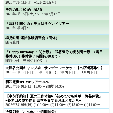
2026年7月1日(水)〜12月28日(月)
決断の地！松尾山城AR
2026年7月18日(土)〜2027年3月17日
「決戦！関ケ原」没入型サウンドツアー
2025年6月4日〜
樽見鉄道 運転体験講習会（団体）
随時受付
「Happy birthday in 関ケ原」−武将気分で祝う関ケ原−（当日
受付OK！受付終了時間16:00まで）
随時受付（当日受付OK！）
大津谷公園キャンプ場 サンデーマーケット【出店者募集中】
2026年4月12日(日)、5月10日(日)、8月9日(日)、11月8日(日)
明和電機★UMEツアー2026
2026年8月9日(日) 15:00〜 (開場14:30)
【事前予約制】夏の工作体験6「初めてでも簡単！陶芸体験」
−養老山の麓で作る 四季を奏でるお皿と器たち−
2026年8月9日(日) (1)10:00〜 (2)11:00〜 (3)13:00〜 (4)14:00〜
冷酒列車（2026年8・9月開催分）