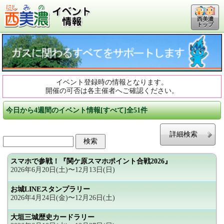
西美濃
トップ
イベント登録時の情報となります。
開催の可否は各主催者へご確認ください。
今日から4週間のイベント情報[すべて]全51件
詳細検索
スマホで参戦！『関ケ原スマホポイント合戦2026』
2026年6月20日(土)〜12月13日(日)
お城LINEスタンプラリー
2026年4月24日(金)〜12月26日(土)
大垣三城歴史カードラリー