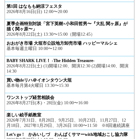
第1回 はなもも納涼フェスタ
2026年8月16日(日) 12:00〜20:00
夏季企画特別対談「宮下英樹×小和田哲男〜『大乱 関ヶ原』が
描く関ヶ原〜」
2026年8月22日(土) 13:30〜15:00（開場12:45）
おおがき市場 大垣市公設地方卸売市場 ハッピーマルシェ
基本毎週土曜日 10:00〜12:00
BABY SHARK LIVE！ -The Hidden Treasure-
2026年8月22日(土) (1)開場12:00、開演12:30 (2)開場14:00、開演
14:30
買い物deリハ＠イオンタウン大垣
基本毎月第4火曜日 13:30〜15:30
ワンストップ経営相談会
2026年8月27日(木)・28日(金) 10:00〜16:00
楽しい絵手紙教室
2026年7月31日、8月28日、9月25日、10月23日、11月27日、12
月18日、2027年1月29日、3月26日 10:00〜11:50 ※8回連続講座
Let’s go ! かみいしづ わんぱくサマーwith地域おこし協力隊