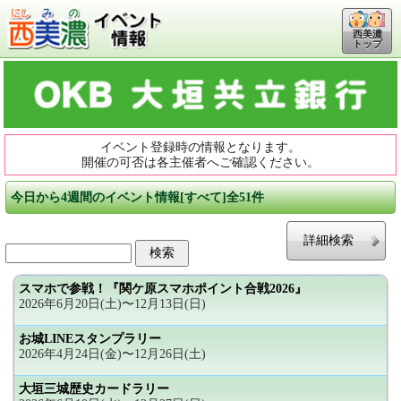
西美濃
トップ
イベント登録時の情報となります。
開催の可否は各主催者へご確認ください。
今日から4週間のイベント情報[すべて]全51件
詳細検索
スマホで参戦！『関ケ原スマホポイント合戦2026』
2026年6月20日(土)〜12月13日(日)
お城LINEスタンプラリー
2026年4月24日(金)〜12月26日(土)
大垣三城歴史カードラリー