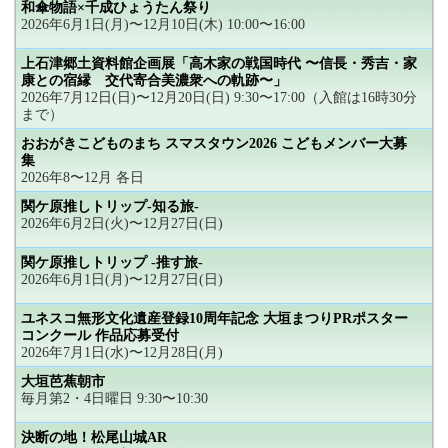
和傘物語×千成ひょうたん祭り
2026年6月1日(月)〜12月10日(木) 10:00〜16:00
上石津郷土資料館企画展「高木家の戦国時代 〜信長・秀吉・家
康との宿縁 交代寄合美濃衆への軌跡〜」
2026年7月12日(日)〜12月20日(日) 9:30〜17:00（入館は16時30分
まで）
おおがきこどものまち スマスタウン2026 こどもメンバー大募
集
2026年8〜12月 各日
関ケ原推しトリップ-知る旅-
2026年6月2日(火)〜12月27日(日)
関ケ原推しトリップ -推す旅-
2026年6月1日(月)〜12月27日(日)
ユネスコ無形文化遺産登録10周年記念 大垣まつりPRポスター
コンクール 作品応募受付
2026年7月1日(水)〜12月28日(月)
大垣芭蕉朝市
毎月第2・4日曜日 9:30〜10:30
決断の地！松尾山城AR