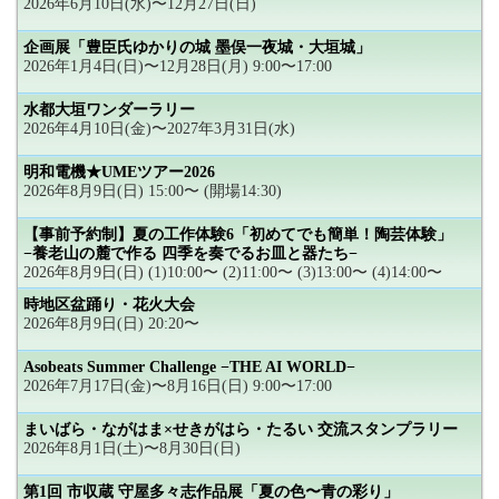
2026年6月10日(水)〜12月27日(日)
企画展「豊臣氏ゆかりの城 墨俣一夜城・大垣城」
2026年1月4日(日)〜12月28日(月) 9:00〜17:00
水都大垣ワンダーラリー
2026年4月10日(金)〜2027年3月31日(水)
明和電機★UMEツアー2026
2026年8月9日(日) 15:00〜 (開場14:30)
【事前予約制】夏の工作体験6「初めてでも簡単！陶芸体験」
−養老山の麓で作る 四季を奏でるお皿と器たち−
2026年8月9日(日) (1)10:00〜 (2)11:00〜 (3)13:00〜 (4)14:00〜
時地区盆踊り・花火大会
2026年8月9日(日) 20:20〜
Asobeats Summer Challenge −THE AI WORLD−
2026年7月17日(金)〜8月16日(日) 9:00〜17:00
まいばら・ながはま×せきがはら・たるい 交流スタンプラリー
2026年8月1日(土)〜8月30日(日)
第1回 市収蔵 守屋多々志作品展「夏の色〜青の彩り」