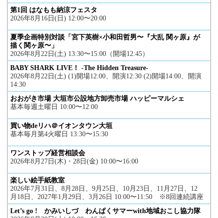
第1回 はなもも納涼フェスタ
2026年8月16日(日) 12:00〜20:00
夏季企画特別対談「宮下英樹×小和田哲男〜『大乱 関ヶ原』が
描く関ヶ原〜」
2026年8月22日(土) 13:30〜15:00（開場12:45）
BABY SHARK LIVE！ -The Hidden Treasure-
2026年8月22日(土) (1)開場12:00、開演12:30 (2)開場14:00、開演
14:30
おおがき市場 大垣市公設地方卸売市場 ハッピーマルシェ
基本毎週土曜日 10:00〜12:00
買い物deリハ＠イオンタウン大垣
基本毎月第4火曜日 13:30〜15:30
ワンストップ経営相談会
2026年8月27日(木)・28日(金) 10:00〜16:00
楽しい絵手紙教室
2026年7月31日、8月28日、9月25日、10月23日、11月27日、12
月18日、2027年1月29日、3月26日 10:00〜11:50 ※8回連続講座
Let’s go ! かみいしづ わんぱくサマーwith地域おこし協力隊