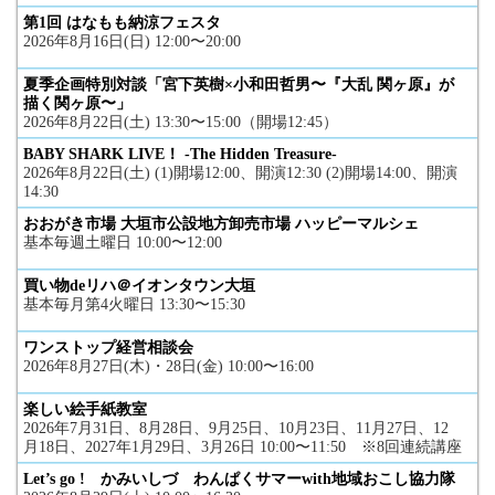
第1回 はなもも納涼フェスタ
2026年8月16日(日) 12:00〜20:00
夏季企画特別対談「宮下英樹×小和田哲男〜『大乱 関ヶ原』が
描く関ヶ原〜」
2026年8月22日(土) 13:30〜15:00（開場12:45）
BABY SHARK LIVE！ -The Hidden Treasure-
2026年8月22日(土) (1)開場12:00、開演12:30 (2)開場14:00、開演
14:30
おおがき市場 大垣市公設地方卸売市場 ハッピーマルシェ
基本毎週土曜日 10:00〜12:00
買い物deリハ＠イオンタウン大垣
基本毎月第4火曜日 13:30〜15:30
ワンストップ経営相談会
2026年8月27日(木)・28日(金) 10:00〜16:00
楽しい絵手紙教室
2026年7月31日、8月28日、9月25日、10月23日、11月27日、12
月18日、2027年1月29日、3月26日 10:00〜11:50 ※8回連続講座
Let’s go ! かみいしづ わんぱくサマーwith地域おこし協力隊