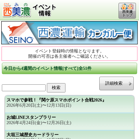
西美濃
トップ
イベント登録時の情報となります。
開催の可否は各主催者へご確認ください。
今日から4週間のイベント情報[すべて]全51件
詳細検索
スマホで参戦！『関ケ原スマホポイント合戦2026』
2026年6月20日(土)〜12月13日(日)
お城LINEスタンプラリー
2026年4月24日(金)〜12月26日(土)
大垣三城歴史カードラリー