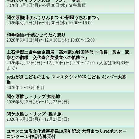
おおがきマラソン2026 ランナー募集
2026年6月1日(月)〜9月30日(水) ※先着順
関ケ原願掛けふうりんまつり×招風うちわまつり
2026年6月1日(月)〜9月30日(水) 10:00〜16:00
和傘物語×千成ひょうたん祭り
2026年6月1日(月)〜12月10日(木) 10:00〜16:00
上石津郷土資料館企画展「高木家の戦国時代 〜信長・秀吉・家
康との宿縁 交代寄合美濃衆への軌跡〜」
2026年7月12日(日)〜12月20日(日) 9:30〜17:00（入館は16時30分
まで）
おおがきこどものまち スマスタウン2026 こどもメンバー大募
集
2026年8〜12月 各日
関ケ原推しトリップ-知る旅-
2026年6月2日(火)〜12月27日(日)
関ケ原推しトリップ -推す旅-
2026年6月1日(月)〜12月27日(日)
ユネスコ無形文化遺産登録10周年記念 大垣まつりPRポスター
コンクール 作品応募受付