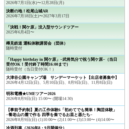
2026年7月1日(水)〜12月28日(月)
決断の地！松尾山城AR
2026年7月18日(土)〜2027年3月17日
「決戦！関ケ原」没入型サウンドツアー
2025年6月4日〜
樽見鉄道 運転体験講習会（団体）
随時受付
「Happy birthday in 関ケ原」−武将気分で祝う関ケ原−（当日
受付OK！受付終了時間16:00まで）
随時受付（当日受付OK！）
大津谷公園キャンプ場 サンデーマーケット【出店者募集中】
2026年4月12日(日)、5月10日(日)、8月9日(日)、11月8日(日)
明和電機★UMEツアー2026
2026年8月9日(日) 15:00〜 (開場14:30)
【事前予約制】夏の工作体験6「初めてでも簡単！陶芸体験」
−養老山の麓で作る 四季を奏でるお皿と器たち−
2026年8月9日(日) (1)10:00〜 (2)11:00〜 (3)13:00〜 (4)14:00〜
冷酒列車（2026年8・9月開催分）