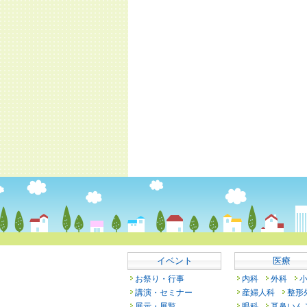
イベント
医療
お祭り・行事
内科
外科
講演・セミナー
産婦人科
整形
展示・展覧
眼科
耳鼻いん