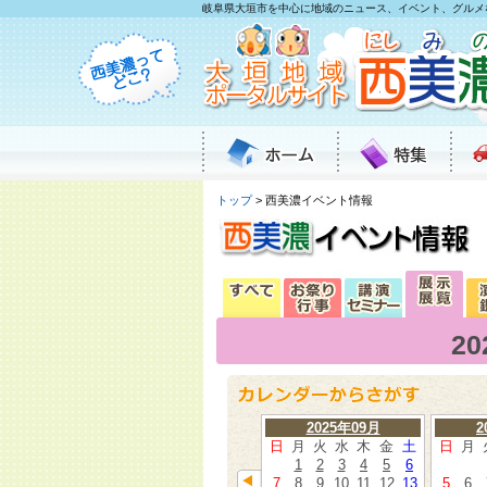
岐阜県大垣市を中心に地域のニュース、イベント、グルメ
トップ
> 西美濃イベント情報
2
2025年09月
2
日
月
火
水
木
金
土
日
月
1
2
3
4
5
6
7
8
9
10
11
12
13
5
6