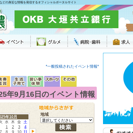
などの身近な情報を発信するオフィシャルポータルサイト
*一般投稿されたイベント情報*
025年9月16日のイベント情報
地域
025年10月
火
水
木
金
土
1
2
3
4
7
8
9
10
11