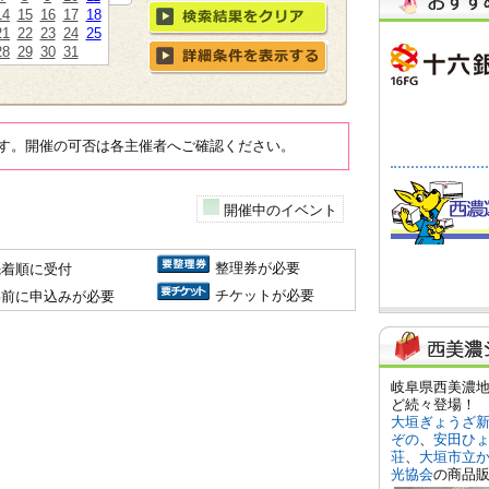
14
15
16
17
18
21
22
23
24
25
28
29
30
31
す。開催の可否は各主催者へご確認ください。
開催中のイベント
整理券が必要
先着順に受付
チケットが必要
事前に申込みが必要