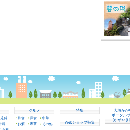
グルメ
特集
大垣かが
ポータル
小児科
和食
洋食
中華
(かがやき
Webショップ特集
外科
お酒
喫茶
その他
こう科