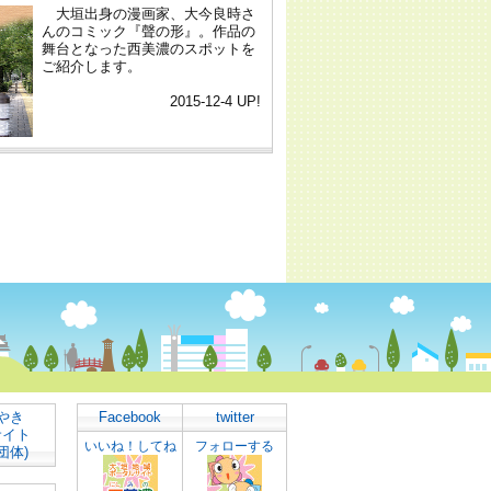
やき
Facebook
twitter
サイト
いいね！してね
フォローする
団体)