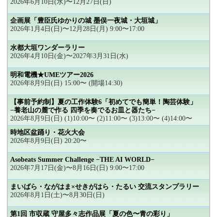
2026年6月10日(水)〜12月27日(日)
企画展「豊臣氏ゆかりの城 墨俣一夜城・大垣城」
2026年1月4日(日)〜12月28日(月) 9:00〜17:00
水都大垣ワンダーラリー
2026年4月10日(金)〜2027年3月31日(水)
明和電機★UMEツアー2026
2026年8月9日(日) 15:00〜 (開場14:30)
【事前予約制】夏の工作体験6「初めてでも簡単！陶芸体験」
−養老山の麓で作る 四季を奏でるお皿と器たち−
2026年8月9日(日) (1)10:00〜 (2)11:00〜 (3)13:00〜 (4)14:00〜
時地区盆踊り・花火大会
2026年8月9日(日) 20:20〜
Asobeats Summer Challenge −THE AI WORLD−
2026年7月17日(金)〜8月16日(日) 9:00〜17:00
まいばら・ながはま×せきがはら・たるい 交流スタンプラリー
2026年8月1日(土)〜8月30日(日)
第1回 市収蔵 守屋多々志作品展「夏の色〜青の彩り」