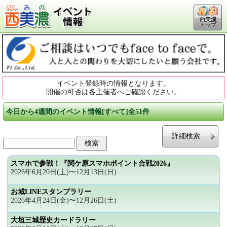
西美濃
トップ
イベント登録時の情報となります。
開催の可否は各主催者へご確認ください。
今日から4週間のイベント情報[すべて]全51件
詳細検索
スマホで参戦！『関ケ原スマホポイント合戦2026』
2026年6月20日(土)〜12月13日(日)
お城LINEスタンプラリー
2026年4月24日(金)〜12月26日(土)
大垣三城歴史カードラリー