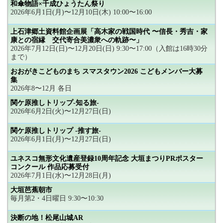
和傘物語×千成ひょうたん祭り
2026年6月1日(月)〜12月10日(木) 10:00〜16:00
上石津郷土資料館企画展「高木家の戦国時代 〜信長・秀吉・家
康との宿縁 交代寄合美濃衆への軌跡〜」
2026年7月12日(日)〜12月20日(日) 9:30〜17:00（入館は16時30分
まで）
おおがきこどものまち スマスタウン2026 こどもメンバー大募
集
2026年8〜12月 各日
関ケ原推しトリップ-知る旅-
2026年6月2日(火)〜12月27日(日)
関ケ原推しトリップ -推す旅-
2026年6月1日(月)〜12月27日(日)
ユネスコ無形文化遺産登録10周年記念 大垣まつりPRポスター
コンクール 作品応募受付
2026年7月1日(水)〜12月28日(月)
大垣芭蕉朝市
毎月第2・4日曜日 9:30〜10:30
決断の地！松尾山城AR