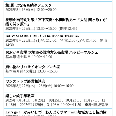
第1回 はなもも納涼フェスタ
2026年8月16日(日) 12:00〜20:00
夏季企画特別対談「宮下英樹×小和田哲男〜『大乱 関ヶ原』が
描く関ヶ原〜」
2026年8月22日(土) 13:30〜15:00（開場12:45）
BABY SHARK LIVE！ -The Hidden Treasure-
2026年8月22日(土) (1)開場12:00、開演12:30 (2)開場14:00、開演
14:30
おおがき市場 大垣市公設地方卸売市場 ハッピーマルシェ
基本毎週土曜日 10:00〜12:00
買い物deリハ＠イオンタウン大垣
基本毎月第4火曜日 13:30〜15:30
ワンストップ経営相談会
2026年8月27日(木)・28日(金) 10:00〜16:00
楽しい絵手紙教室
2026年7月31日、8月28日、9月25日、10月23日、11月27日、12
月18日、2027年1月29日、3月26日 10:00〜11:50 ※8回連続講座
Let’s go ! かみいしづ わんぱくサマーwith地域おこし協力隊