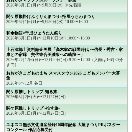
おおがきマラソン2026 ランナー募集
2026年6月1日(月)〜9月30日(水) ※先着順
関ケ原願掛けふうりんまつり×招風うちわまつり
2026年6月1日(月)〜9月30日(水) 10:00〜16:00
和傘物語×千成ひょうたん祭り
2026年6月1日(月)〜12月10日(木) 10:00〜16:00
上石津郷土資料館企画展「高木家の戦国時代 〜信長・秀吉・家
康との宿縁 交代寄合美濃衆への軌跡〜」
2026年7月12日(日)〜12月20日(日) 9:30〜17:00（入館は16時30分
まで）
おおがきこどものまち スマスタウン2026 こどもメンバー大募
集
2026年8〜12月 各日
関ケ原推しトリップ-知る旅-
2026年6月2日(火)〜12月27日(日)
関ケ原推しトリップ -推す旅-
2026年6月1日(月)〜12月27日(日)
ユネスコ無形文化遺産登録10周年記念 大垣まつりPRポスター
コンクール 作品応募受付