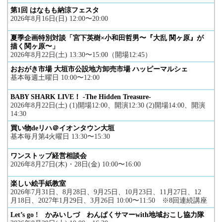
第1回 はなもも納涼フェスタ
2026年8月16日(日) 12:00〜20:00
夏季企画特別対談「宮下英樹×小和田哲男〜『大乱 関ヶ原』が
描く関ヶ原〜」
2026年8月22日(土) 13:30〜15:00（開場12:45）
おおがき市場 大垣市公設地方卸売市場 ハッピーマルシェ
基本毎週土曜日 10:00〜12:00
BABY SHARK LIVE！ -The Hidden Treasure-
2026年8月22日(土) (1)開場12:00、開演12:30 (2)開場14:00、開演
14:30
買い物deリハ＠イオンタウン大垣
基本毎月第4火曜日 13:30〜15:30
ワンストップ経営相談会
2026年8月27日(木)・28日(金) 10:00〜16:00
楽しい絵手紙教室
2026年7月31日、8月28日、9月25日、10月23日、11月27日、12
月18日、2027年1月29日、3月26日 10:00〜11:50 ※8回連続講座
Let’s go ! かみいしづ わんぱくサマーwith地域おこし協力隊