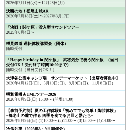
2026年7月1日(水)〜12月28日(月)
決断の地！松尾山城AR
2026年7月18日(土)〜2027年3月17日
「決戦！関ケ原」没入型サウンドツアー
2025年6月4日〜
樽見鉄道 運転体験講習会（団体）
随時受付
「Happy birthday in 関ケ原」−武将気分で祝う関ケ原−（当日
受付OK！受付終了時間16:00まで）
随時受付（当日受付OK！）
大津谷公園キャンプ場 サンデーマーケット【出店者募集中】
2026年4月12日(日)、5月10日(日)、8月9日(日)、11月8日(日)
明和電機★UMEツアー2026
2026年8月9日(日) 15:00〜 (開場14:30)
【事前予約制】夏の工作体験6「初めてでも簡単！陶芸体験」
−養老山の麓で作る 四季を奏でるお皿と器たち−
2026年8月9日(日) (1)10:00〜 (2)11:00〜 (3)13:00〜 (4)14:00〜
冷酒列車（2026年8・9月開催分）