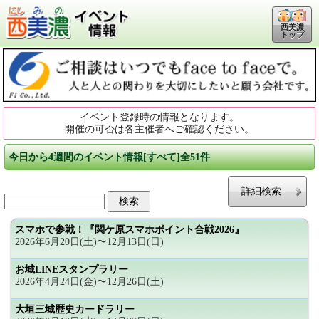
西美濃
トップ
イベント登録時の情報となります。
開催の可否は各主催者へご確認ください。
今日から4週間のイベント情報[すべて]全51件
詳細検索
スマホで参戦！『関ケ原スマホポイント合戦2026』
2026年6月20日(土)〜12月13日(日)
お城LINEスタンプラリー
2026年4月24日(金)〜12月26日(土)
大垣三城歴史カードラリー