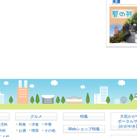
グルメ
特集
大垣かが
ポータル
小児科
和食
洋食
中華
(かがやき
Webショップ特集
外科
お酒
喫茶
その他
こう科