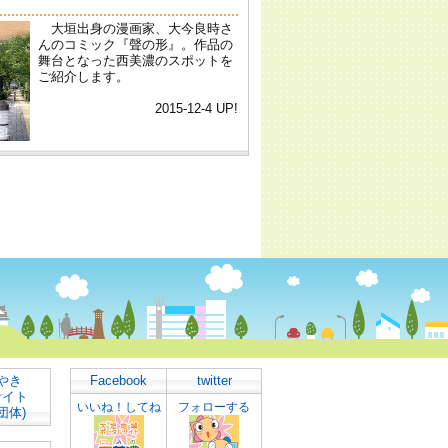
やき
Facebook
twitter
サイト
いいね！してね
フォローする
団体)