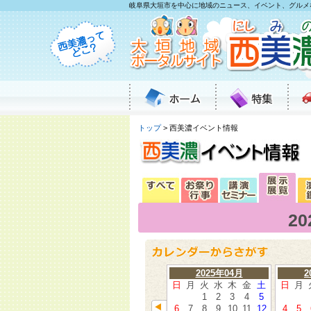
岐阜県大垣市を中心に地域のニュース、イベント、グルメ
トップ
> 西美濃イベント情報
2
2025年04月
2
日
月
火
水
木
金
土
日
月
1
2
3
4
5
6
7
8
9
10
11
12
4
5