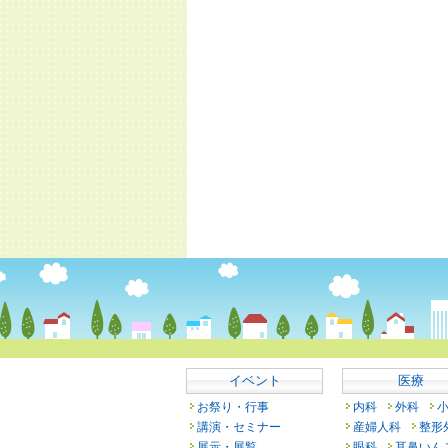
イベント
医療
お祭り・行事
内科
外科
講演・セミナー
産婦人科
整形
展示・展覧
眼科
耳鼻いん