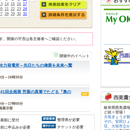
13
14
15
16
17
20
21
22
23
24
27
28
29
30
31
す。開催の可否は各主催者へご確認ください。
開催中のイベント
水力発電所～先日たちの偉業を未来へ繋
30分～16時30分
41回企画展 芭蕉の真筆でたどる『奥の
00分～17時00分
画展示室
整理券が必要
先着順に受付
チケットが必要
事前に申込みが必要