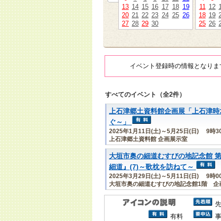
13
14
15
16
17
18
19
11
12
20
21
22
23
24
25
26
18
19
27
28
29
30
25
26
イベント登録時の情報となりま
すべてのイベント（全2件）
上石津郷土資料館企画展「上石津時
ぐ～」
2025年1月11日(土)～5月25日(日) 9時
上石津郷土資料館 企画展示室
大垣市奥の細道むすびの地記念館 第
細道』(7)～歌枕を訪ねて～
2025年3月29日(土)～5月11日(日) 9時
大垣市奥の細道むすびの地記念館1階 企
有料