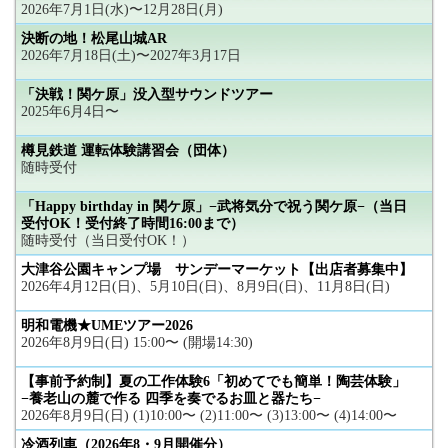
2026年7月1日(水)〜12月28日(月)
決断の地！松尾山城AR
2026年7月18日(土)〜2027年3月17日
「決戦！関ケ原」没入型サウンドツアー
2025年6月4日〜
樽見鉄道 運転体験講習会（団体）
随時受付
「Happy birthday in 関ケ原」−武将気分で祝う関ケ原−（当日
受付OK！受付終了時間16:00まで）
随時受付（当日受付OK！）
大津谷公園キャンプ場 サンデーマーケット【出店者募集中】
2026年4月12日(日)、5月10日(日)、8月9日(日)、11月8日(日)
明和電機★UMEツアー2026
2026年8月9日(日) 15:00〜 (開場14:30)
【事前予約制】夏の工作体験6「初めてでも簡単！陶芸体験」
−養老山の麓で作る 四季を奏でるお皿と器たち−
2026年8月9日(日) (1)10:00〜 (2)11:00〜 (3)13:00〜 (4)14:00〜
冷酒列車（2026年8・9月開催分）