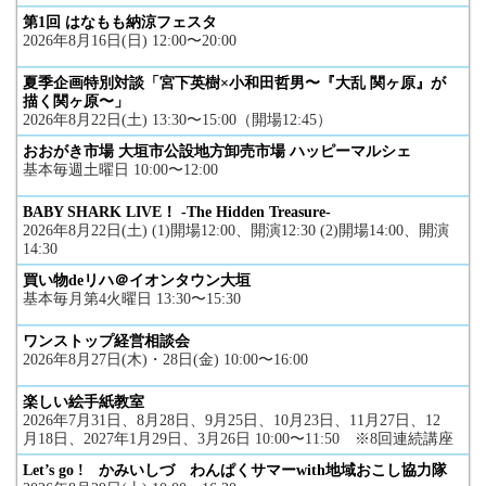
第1回 はなもも納涼フェスタ
2026年8月16日(日) 12:00〜20:00
夏季企画特別対談「宮下英樹×小和田哲男〜『大乱 関ヶ原』が
描く関ヶ原〜」
2026年8月22日(土) 13:30〜15:00（開場12:45）
おおがき市場 大垣市公設地方卸売市場 ハッピーマルシェ
基本毎週土曜日 10:00〜12:00
BABY SHARK LIVE！ -The Hidden Treasure-
2026年8月22日(土) (1)開場12:00、開演12:30 (2)開場14:00、開演
14:30
買い物deリハ＠イオンタウン大垣
基本毎月第4火曜日 13:30〜15:30
ワンストップ経営相談会
2026年8月27日(木)・28日(金) 10:00〜16:00
楽しい絵手紙教室
2026年7月31日、8月28日、9月25日、10月23日、11月27日、12
月18日、2027年1月29日、3月26日 10:00〜11:50 ※8回連続講座
Let’s go ! かみいしづ わんぱくサマーwith地域おこし協力隊