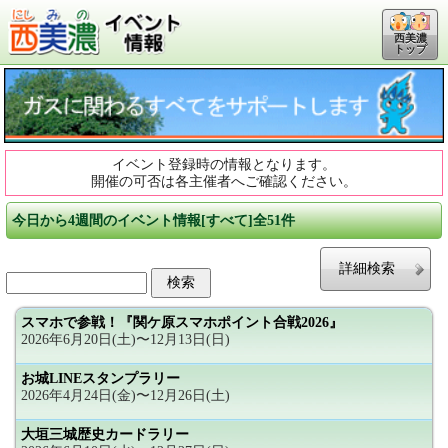
西美濃
トップ
イベント登録時の情報となります。
開催の可否は各主催者へご確認ください。
今日から4週間のイベント情報[すべて]全51件
詳細検索
スマホで参戦！『関ケ原スマホポイント合戦2026』
2026年6月20日(土)〜12月13日(日)
お城LINEスタンプラリー
2026年4月24日(金)〜12月26日(土)
大垣三城歴史カードラリー