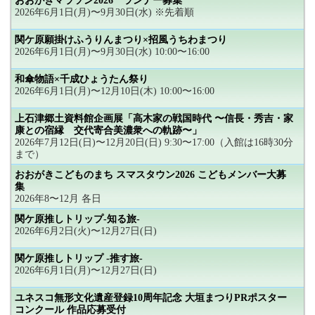
おおがきマラソン2026 ランナー募集
2026年6月1日(月)〜9月30日(水) ※先着順
関ケ原願掛けふうりんまつり×招風うちわまつり
2026年6月1日(月)〜9月30日(水) 10:00〜16:00
和傘物語×千成ひょうたん祭り
2026年6月1日(月)〜12月10日(木) 10:00〜16:00
上石津郷土資料館企画展「高木家の戦国時代 〜信長・秀吉・家
康との宿縁 交代寄合美濃衆への軌跡〜」
2026年7月12日(日)〜12月20日(日) 9:30〜17:00（入館は16時30分
まで）
おおがきこどものまち スマスタウン2026 こどもメンバー大募
集
2026年8〜12月 各日
関ケ原推しトリップ-知る旅-
2026年6月2日(火)〜12月27日(日)
関ケ原推しトリップ -推す旅-
2026年6月1日(月)〜12月27日(日)
ユネスコ無形文化遺産登録10周年記念 大垣まつりPRポスター
コンクール 作品応募受付