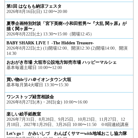
第1回 はなもも納涼フェスタ
2026年8月16日(日) 12:00〜20:00
夏季企画特別対談「宮下英樹×小和田哲男〜『大乱 関ヶ原』が
描く関ヶ原〜」
2026年8月22日(土) 13:30〜15:00（開場12:45）
BABY SHARK LIVE！ -The Hidden Treasure-
2026年8月22日(土) (1)開場12:00、開演12:30 (2)開場14:00、開演
14:30
おおがき市場 大垣市公設地方卸売市場 ハッピーマルシェ
基本毎週土曜日 10:00〜12:00
買い物deリハ＠イオンタウン大垣
基本毎月第4火曜日 13:30〜15:30
ワンストップ経営相談会
2026年8月27日(木)・28日(金) 10:00〜16:00
楽しい絵手紙教室
2026年7月31日、8月28日、9月25日、10月23日、11月27日、12
月18日、2027年1月29日、3月26日 10:00〜11:50 ※8回連続講座
Let’s go ! かみいしづ わんぱくサマーwith地域おこし協力隊