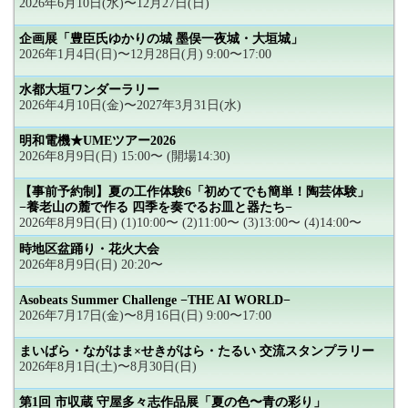
2026年6月10日(水)〜12月27日(日)
企画展「豊臣氏ゆかりの城 墨俣一夜城・大垣城」
2026年1月4日(日)〜12月28日(月) 9:00〜17:00
水都大垣ワンダーラリー
2026年4月10日(金)〜2027年3月31日(水)
明和電機★UMEツアー2026
2026年8月9日(日) 15:00〜 (開場14:30)
【事前予約制】夏の工作体験6「初めてでも簡単！陶芸体験」
−養老山の麓で作る 四季を奏でるお皿と器たち−
2026年8月9日(日) (1)10:00〜 (2)11:00〜 (3)13:00〜 (4)14:00〜
時地区盆踊り・花火大会
2026年8月9日(日) 20:20〜
Asobeats Summer Challenge −THE AI WORLD−
2026年7月17日(金)〜8月16日(日) 9:00〜17:00
まいばら・ながはま×せきがはら・たるい 交流スタンプラリー
2026年8月1日(土)〜8月30日(日)
第1回 市収蔵 守屋多々志作品展「夏の色〜青の彩り」