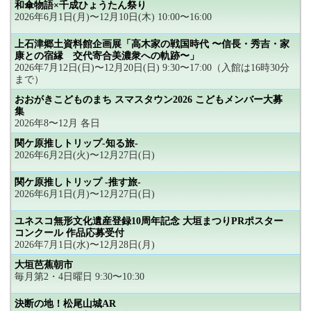
和傘物語×千成ひょうたん祭り
2026年6月1日(月)〜12月10日(木) 10:00〜16:00
上石津郷土資料館企画展「高木家の戦国時代 〜信長・秀吉・家
康との宿縁 交代寄合美濃衆への軌跡〜」
2026年7月12日(日)〜12月20日(日) 9:30〜17:00（入館は16時30分
まで）
おおがきこどものまち スマスタウン2026 こどもメンバー大募
集
2026年8〜12月 各日
関ケ原推しトリップ-知る旅-
2026年6月2日(火)〜12月27日(日)
関ケ原推しトリップ -推す旅-
2026年6月1日(月)〜12月27日(日)
ユネスコ無形文化遺産登録10周年記念 大垣まつりPRポスター
コンクール 作品応募受付
2026年7月1日(水)〜12月28日(月)
大垣芭蕉朝市
毎月第2・4日曜日 9:30〜10:30
決断の地！松尾山城AR