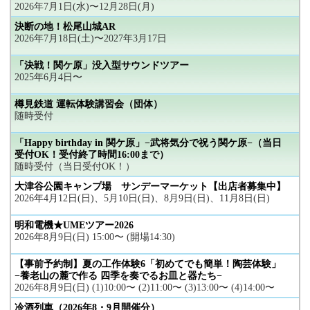
2026年7月1日(水)〜12月28日(月)
決断の地！松尾山城AR
2026年7月18日(土)〜2027年3月17日
「決戦！関ケ原」没入型サウンドツアー
2025年6月4日〜
樽見鉄道 運転体験講習会（団体）
随時受付
「Happy birthday in 関ケ原」−武将気分で祝う関ケ原−（当日
受付OK！受付終了時間16:00まで）
随時受付（当日受付OK！）
大津谷公園キャンプ場 サンデーマーケット【出店者募集中】
2026年4月12日(日)、5月10日(日)、8月9日(日)、11月8日(日)
明和電機★UMEツアー2026
2026年8月9日(日) 15:00〜 (開場14:30)
【事前予約制】夏の工作体験6「初めてでも簡単！陶芸体験」
−養老山の麓で作る 四季を奏でるお皿と器たち−
2026年8月9日(日) (1)10:00〜 (2)11:00〜 (3)13:00〜 (4)14:00〜
冷酒列車（2026年8・9月開催分）