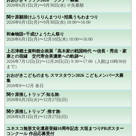
おおがきマラソン2026 ランナー募集
2026年6月1日(月)〜9月30日(水) ※先着順
関ケ原願掛けふうりんまつり×招風うちわまつり
2026年6月1日(月)〜9月30日(水) 10:00〜16:00
和傘物語×千成ひょうたん祭り
2026年6月1日(月)〜12月10日(木) 10:00〜16:00
上石津郷土資料館企画展「高木家の戦国時代 〜信長・秀吉・家
康との宿縁 交代寄合美濃衆への軌跡〜」
2026年7月12日(日)〜12月20日(日) 9:30〜17:00（入館は16時30分
まで）
おおがきこどものまち スマスタウン2026 こどもメンバー大募
集
2026年8〜12月 各日
関ケ原推しトリップ-知る旅-
2026年6月2日(火)〜12月27日(日)
関ケ原推しトリップ -推す旅-
2026年6月1日(月)〜12月27日(日)
ユネスコ無形文化遺産登録10周年記念 大垣まつりPRポスター
コンクール 作品応募受付