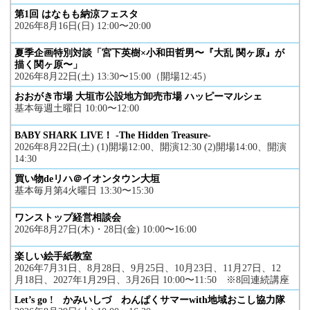
第1回 はなもも納涼フェスタ
2026年8月16日(日) 12:00〜20:00
夏季企画特別対談「宮下英樹×小和田哲男〜『大乱 関ヶ原』が
描く関ヶ原〜」
2026年8月22日(土) 13:30〜15:00（開場12:45）
おおがき市場 大垣市公設地方卸売市場 ハッピーマルシェ
基本毎週土曜日 10:00〜12:00
BABY SHARK LIVE！ -The Hidden Treasure-
2026年8月22日(土) (1)開場12:00、開演12:30 (2)開場14:00、開演
14:30
買い物deリハ＠イオンタウン大垣
基本毎月第4火曜日 13:30〜15:30
ワンストップ経営相談会
2026年8月27日(木)・28日(金) 10:00〜16:00
楽しい絵手紙教室
2026年7月31日、8月28日、9月25日、10月23日、11月27日、12
月18日、2027年1月29日、3月26日 10:00〜11:50 ※8回連続講座
Let’s go ! かみいしづ わんぱくサマーwith地域おこし協力隊