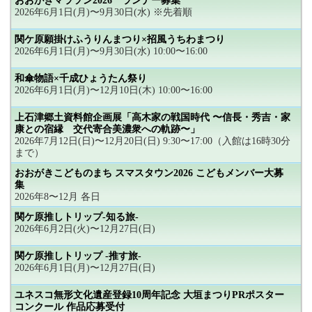
おおがきマラソン2026 ランナー募集
2026年6月1日(月)〜9月30日(水) ※先着順
関ケ原願掛けふうりんまつり×招風うちわまつり
2026年6月1日(月)〜9月30日(水) 10:00〜16:00
和傘物語×千成ひょうたん祭り
2026年6月1日(月)〜12月10日(木) 10:00〜16:00
上石津郷土資料館企画展「高木家の戦国時代 〜信長・秀吉・家
康との宿縁 交代寄合美濃衆への軌跡〜」
2026年7月12日(日)〜12月20日(日) 9:30〜17:00（入館は16時30分
まで）
おおがきこどものまち スマスタウン2026 こどもメンバー大募
集
2026年8〜12月 各日
関ケ原推しトリップ-知る旅-
2026年6月2日(火)〜12月27日(日)
関ケ原推しトリップ -推す旅-
2026年6月1日(月)〜12月27日(日)
ユネスコ無形文化遺産登録10周年記念 大垣まつりPRポスター
コンクール 作品応募受付