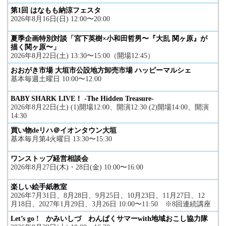
第1回 はなもも納涼フェスタ
2026年8月16日(日) 12:00〜20:00
夏季企画特別対談「宮下英樹×小和田哲男〜『大乱 関ヶ原』が
描く関ヶ原〜」
2026年8月22日(土) 13:30〜15:00（開場12:45）
おおがき市場 大垣市公設地方卸売市場 ハッピーマルシェ
基本毎週土曜日 10:00〜12:00
BABY SHARK LIVE！ -The Hidden Treasure-
2026年8月22日(土) (1)開場12:00、開演12:30 (2)開場14:00、開演
14:30
買い物deリハ＠イオンタウン大垣
基本毎月第4火曜日 13:30〜15:30
ワンストップ経営相談会
2026年8月27日(木)・28日(金) 10:00〜16:00
楽しい絵手紙教室
2026年7月31日、8月28日、9月25日、10月23日、11月27日、12
月18日、2027年1月29日、3月26日 10:00〜11:50 ※8回連続講座
Let’s go ! かみいしづ わんぱくサマーwith地域おこし協力隊