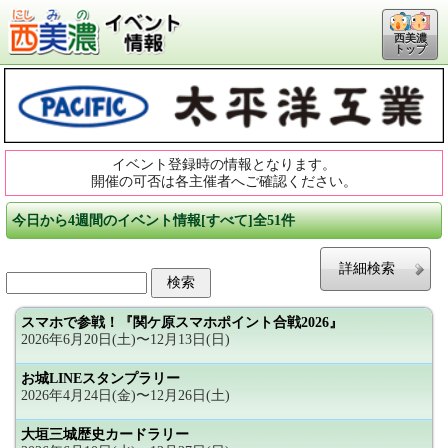
西美濃
トップ
イベント登録時の情報となります。
開催の可否は各主催者へご確認ください。
今日から4週間のイベント情報[すべて]全51件
詳細検索
スマホで参戦！『関ケ原スマホポイント合戦2026』
2026年6月20日(土)〜12月13日(日)
お城LINEスタンプラリー
2026年4月24日(金)〜12月26日(土)
大垣三城歴史カードラリー