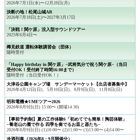
2026年7月1日(水)〜12月28日(月)
決断の地！松尾山城AR
2026年7月18日(土)〜2027年3月17日
「決戦！関ケ原」没入型サウンドツアー
2025年6月4日〜
樽見鉄道 運転体験講習会（団体）
随時受付
「Happy birthday in 関ケ原」−武将気分で祝う関ケ原−（当日
受付OK！受付終了時間16:00まで）
随時受付（当日受付OK！）
大津谷公園キャンプ場 サンデーマーケット【出店者募集中】
2026年4月12日(日)、5月10日(日)、8月9日(日)、11月8日(日)
明和電機★UMEツアー2026
2026年8月9日(日) 15:00〜 (開場14:30)
【事前予約制】夏の工作体験6「初めてでも簡単！陶芸体験」
−養老山の麓で作る 四季を奏でるお皿と器たち−
2026年8月9日(日) (1)10:00〜 (2)11:00〜 (3)13:00〜 (4)14:00〜
冷酒列車（2026年8・9月開催分）