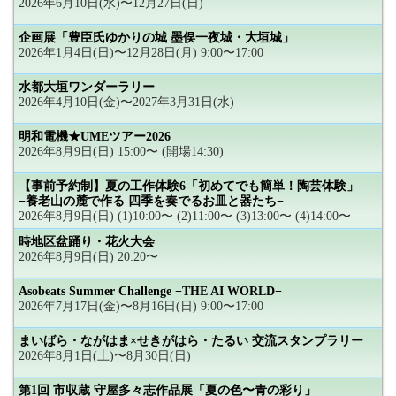
2026年6月10日(水)〜12月27日(日)
企画展「豊臣氏ゆかりの城 墨俣一夜城・大垣城」
2026年1月4日(日)〜12月28日(月) 9:00〜17:00
水都大垣ワンダーラリー
2026年4月10日(金)〜2027年3月31日(水)
明和電機★UMEツアー2026
2026年8月9日(日) 15:00〜 (開場14:30)
【事前予約制】夏の工作体験6「初めてでも簡単！陶芸体験」
−養老山の麓で作る 四季を奏でるお皿と器たち−
2026年8月9日(日) (1)10:00〜 (2)11:00〜 (3)13:00〜 (4)14:00〜
時地区盆踊り・花火大会
2026年8月9日(日) 20:20〜
Asobeats Summer Challenge −THE AI WORLD−
2026年7月17日(金)〜8月16日(日) 9:00〜17:00
まいばら・ながはま×せきがはら・たるい 交流スタンプラリー
2026年8月1日(土)〜8月30日(日)
第1回 市収蔵 守屋多々志作品展「夏の色〜青の彩り」