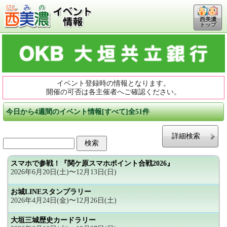
西美濃
トップ
イベント登録時の情報となります。
開催の可否は各主催者へご確認ください。
今日から4週間のイベント情報[すべて]全51件
詳細検索
スマホで参戦！『関ケ原スマホポイント合戦2026』
2026年6月20日(土)〜12月13日(日)
お城LINEスタンプラリー
2026年4月24日(金)〜12月26日(土)
大垣三城歴史カードラリー