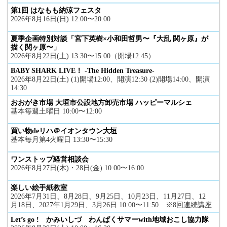
第1回 はなもも納涼フェスタ
2026年8月16日(日) 12:00〜20:00
夏季企画特別対談「宮下英樹×小和田哲男〜『大乱 関ヶ原』が
描く関ヶ原〜」
2026年8月22日(土) 13:30〜15:00（開場12:45）
BABY SHARK LIVE！ -The Hidden Treasure-
2026年8月22日(土) (1)開場12:00、開演12:30 (2)開場14:00、開演
14:30
おおがき市場 大垣市公設地方卸売市場 ハッピーマルシェ
基本毎週土曜日 10:00〜12:00
買い物deリハ＠イオンタウン大垣
基本毎月第4火曜日 13:30〜15:30
ワンストップ経営相談会
2026年8月27日(木)・28日(金) 10:00〜16:00
楽しい絵手紙教室
2026年7月31日、8月28日、9月25日、10月23日、11月27日、12
月18日、2027年1月29日、3月26日 10:00〜11:50 ※8回連続講座
Let’s go ! かみいしづ わんぱくサマーwith地域おこし協力隊