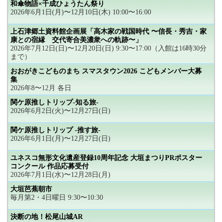
和傘物語×千成ひょうたん祭り
2026年6月1日(月)〜12月10日(木) 10:00〜16:00
上石津郷土資料館企画展「高木家の戦国時代 〜信長・秀吉・家
康との宿縁 交代寄合美濃衆への軌跡〜」
2026年7月12日(日)〜12月20日(日) 9:30〜17:00（入館は16時30分
まで）
おおがきこどものまち スマスタウン2026 こどもメンバー大募
集
2026年8〜12月 各日
関ケ原推しトリップ-知る旅-
2026年6月2日(火)〜12月27日(日)
関ケ原推しトリップ -推す旅-
2026年6月1日(月)〜12月27日(日)
ユネスコ無形文化遺産登録10周年記念 大垣まつりPRポスター
コンクール 作品応募受付
2026年7月1日(水)〜12月28日(月)
大垣芭蕉朝市
毎月第2・4日曜日 9:30〜10:30
決断の地！松尾山城AR