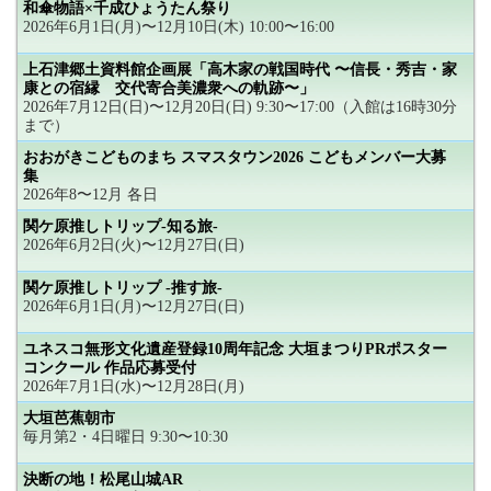
和傘物語×千成ひょうたん祭り
2026年6月1日(月)〜12月10日(木) 10:00〜16:00
上石津郷土資料館企画展「高木家の戦国時代 〜信長・秀吉・家
康との宿縁 交代寄合美濃衆への軌跡〜」
2026年7月12日(日)〜12月20日(日) 9:30〜17:00（入館は16時30分
まで）
おおがきこどものまち スマスタウン2026 こどもメンバー大募
集
2026年8〜12月 各日
関ケ原推しトリップ-知る旅-
2026年6月2日(火)〜12月27日(日)
関ケ原推しトリップ -推す旅-
2026年6月1日(月)〜12月27日(日)
ユネスコ無形文化遺産登録10周年記念 大垣まつりPRポスター
コンクール 作品応募受付
2026年7月1日(水)〜12月28日(月)
大垣芭蕉朝市
毎月第2・4日曜日 9:30〜10:30
決断の地！松尾山城AR