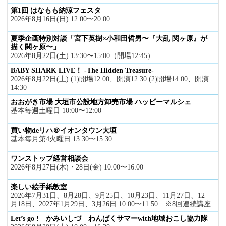
第1回 はなもも納涼フェスタ
2026年8月16日(日) 12:00〜20:00
夏季企画特別対談「宮下英樹×小和田哲男〜『大乱 関ヶ原』が
描く関ヶ原〜」
2026年8月22日(土) 13:30〜15:00（開場12:45）
BABY SHARK LIVE！ -The Hidden Treasure-
2026年8月22日(土) (1)開場12:00、開演12:30 (2)開場14:00、開演
14:30
おおがき市場 大垣市公設地方卸売市場 ハッピーマルシェ
基本毎週土曜日 10:00〜12:00
買い物deリハ＠イオンタウン大垣
基本毎月第4火曜日 13:30〜15:30
ワンストップ経営相談会
2026年8月27日(木)・28日(金) 10:00〜16:00
楽しい絵手紙教室
2026年7月31日、8月28日、9月25日、10月23日、11月27日、12
月18日、2027年1月29日、3月26日 10:00〜11:50 ※8回連続講座
Let’s go ! かみいしづ わんぱくサマーwith地域おこし協力隊