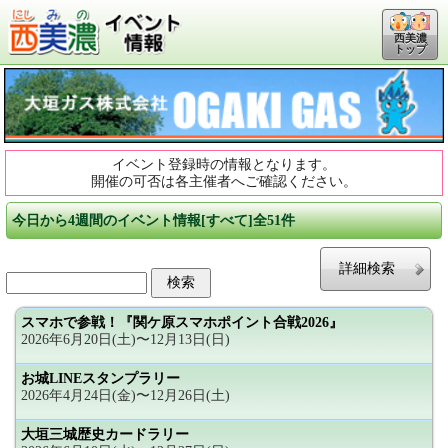
西美濃
トップ
イベント登録時の情報となります。
開催の可否は各主催者へご確認ください。
今日から4週間のイベント情報[すべて]全51件
詳細検索
スマホで参戦！『関ケ原スマホポイント合戦2026』
2026年6月20日(土)〜12月13日(日)
お城LINEスタンプラリー
2026年4月24日(金)〜12月26日(土)
大垣三城歴史カードラリー