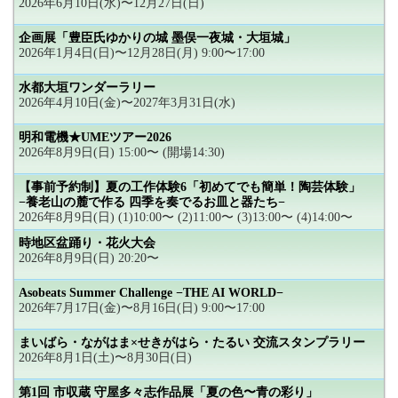
2026年6月10日(水)〜12月27日(日)
企画展「豊臣氏ゆかりの城 墨俣一夜城・大垣城」
2026年1月4日(日)〜12月28日(月) 9:00〜17:00
水都大垣ワンダーラリー
2026年4月10日(金)〜2027年3月31日(水)
明和電機★UMEツアー2026
2026年8月9日(日) 15:00〜 (開場14:30)
【事前予約制】夏の工作体験6「初めてでも簡単！陶芸体験」
−養老山の麓で作る 四季を奏でるお皿と器たち−
2026年8月9日(日) (1)10:00〜 (2)11:00〜 (3)13:00〜 (4)14:00〜
時地区盆踊り・花火大会
2026年8月9日(日) 20:20〜
Asobeats Summer Challenge −THE AI WORLD−
2026年7月17日(金)〜8月16日(日) 9:00〜17:00
まいばら・ながはま×せきがはら・たるい 交流スタンプラリー
2026年8月1日(土)〜8月30日(日)
第1回 市収蔵 守屋多々志作品展「夏の色〜青の彩り」