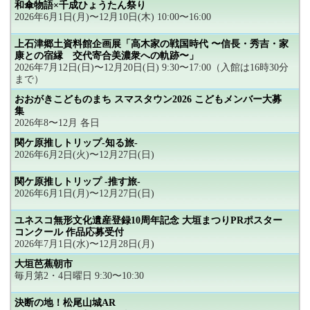
和傘物語×千成ひょうたん祭り
2026年6月1日(月)〜12月10日(木) 10:00〜16:00
上石津郷土資料館企画展「高木家の戦国時代 〜信長・秀吉・家
康との宿縁 交代寄合美濃衆への軌跡〜」
2026年7月12日(日)〜12月20日(日) 9:30〜17:00（入館は16時30分
まで）
おおがきこどものまち スマスタウン2026 こどもメンバー大募
集
2026年8〜12月 各日
関ケ原推しトリップ-知る旅-
2026年6月2日(火)〜12月27日(日)
関ケ原推しトリップ -推す旅-
2026年6月1日(月)〜12月27日(日)
ユネスコ無形文化遺産登録10周年記念 大垣まつりPRポスター
コンクール 作品応募受付
2026年7月1日(水)〜12月28日(月)
大垣芭蕉朝市
毎月第2・4日曜日 9:30〜10:30
決断の地！松尾山城AR