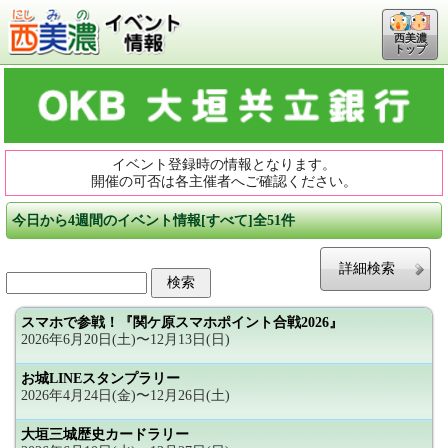
西美濃
トップ
イベント登録時の情報となります。
開催の可否は各主催者へご確認ください。
今日から4週間のイベント情報[すべて]全51件
詳細検索
スマホで参戦！『関ケ原スマホポイント合戦2026』
2026年6月20日(土)〜12月13日(日)
お城LINEスタンプラリー
2026年4月24日(金)〜12月26日(土)
大垣三城歴史カードラリー