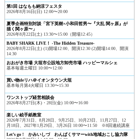
第1回 はなもも納涼フェスタ
2026年8月16日(日) 12:00〜20:00
夏季企画特別対談「宮下英樹×小和田哲男〜『大乱 関ヶ原』が
描く関ヶ原〜」
2026年8月22日(土) 13:30〜15:00（開場12:45）
BABY SHARK LIVE！ -The Hidden Treasure-
2026年8月22日(土) (1)開場12:00、開演12:30 (2)開場14:00、開演
14:30
おおがき市場 大垣市公設地方卸売市場 ハッピーマルシェ
基本毎週土曜日 10:00〜12:00
買い物deリハ＠イオンタウン大垣
基本毎月第4火曜日 13:30〜15:30
ワンストップ経営相談会
2026年8月27日(木)・28日(金) 10:00〜16:00
楽しい絵手紙教室
2026年7月31日、8月28日、9月25日、10月23日、11月27日、12
月18日、2027年1月29日、3月26日 10:00〜11:50 ※8回連続講座
Let’s go ! かみいしづ わんぱくサマーwith地域おこし協力隊