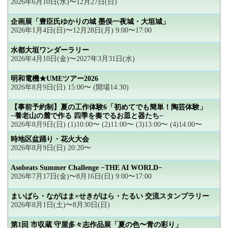
2026年6月10日(水)〜12月27日(日)
企画展「豊臣氏ゆかりの城 墨俣一夜城・大垣城」
2026年1月4日(日)〜12月28日(月) 9:00〜17:00
水都大垣ワンダーラリー
2026年4月10日(金)〜2027年3月31日(水)
明和電機★UMEツアー2026
2026年8月9日(日) 15:00〜 (開場14:30)
【事前予約制】夏の工作体験6「初めてでも簡単！陶芸体験」
−養老山の麓で作る 四季を奏でるお皿と器たち−
2026年8月9日(日) (1)10:00〜 (2)11:00〜 (3)13:00〜 (4)14:00〜
時地区盆踊り・花火大会
2026年8月9日(日) 20:20〜
Asobeats Summer Challenge −THE AI WORLD−
2026年7月17日(金)〜8月16日(日) 9:00〜17:00
まいばら・ながはま×せきがはら・たるい 交流スタンプラリー
2026年8月1日(土)〜8月30日(日)
第1回 市収蔵 守屋多々志作品展「夏の色〜青の彩り」