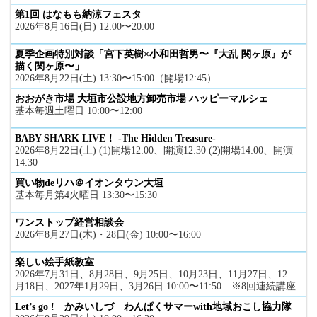
第1回 はなもも納涼フェスタ
2026年8月16日(日) 12:00〜20:00
夏季企画特別対談「宮下英樹×小和田哲男〜『大乱 関ヶ原』が
描く関ヶ原〜」
2026年8月22日(土) 13:30〜15:00（開場12:45）
おおがき市場 大垣市公設地方卸売市場 ハッピーマルシェ
基本毎週土曜日 10:00〜12:00
BABY SHARK LIVE！ -The Hidden Treasure-
2026年8月22日(土) (1)開場12:00、開演12:30 (2)開場14:00、開演
14:30
買い物deリハ＠イオンタウン大垣
基本毎月第4火曜日 13:30〜15:30
ワンストップ経営相談会
2026年8月27日(木)・28日(金) 10:00〜16:00
楽しい絵手紙教室
2026年7月31日、8月28日、9月25日、10月23日、11月27日、12
月18日、2027年1月29日、3月26日 10:00〜11:50 ※8回連続講座
Let’s go ! かみいしづ わんぱくサマーwith地域おこし協力隊