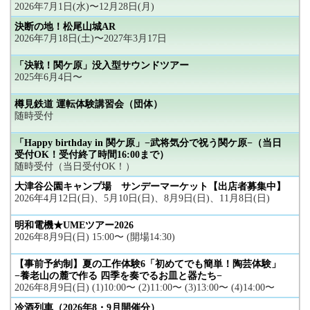
2026年7月1日(水)〜12月28日(月)
決断の地！松尾山城AR
2026年7月18日(土)〜2027年3月17日
「決戦！関ケ原」没入型サウンドツアー
2025年6月4日〜
樽見鉄道 運転体験講習会（団体）
随時受付
「Happy birthday in 関ケ原」−武将気分で祝う関ケ原−（当日
受付OK！受付終了時間16:00まで）
随時受付（当日受付OK！）
大津谷公園キャンプ場 サンデーマーケット【出店者募集中】
2026年4月12日(日)、5月10日(日)、8月9日(日)、11月8日(日)
明和電機★UMEツアー2026
2026年8月9日(日) 15:00〜 (開場14:30)
【事前予約制】夏の工作体験6「初めてでも簡単！陶芸体験」
−養老山の麓で作る 四季を奏でるお皿と器たち−
2026年8月9日(日) (1)10:00〜 (2)11:00〜 (3)13:00〜 (4)14:00〜
冷酒列車（2026年8・9月開催分）