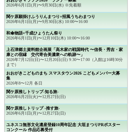
おおがきマラソン2026 ランナー募集
2026年6月1日(月)〜9月30日(水) ※先着順
関ケ原願掛けふうりんまつり×招風うちわまつり
2026年6月1日(月)〜9月30日(水) 10:00〜16:00
和傘物語×千成ひょうたん祭り
2026年6月1日(月)〜12月10日(木) 10:00〜16:00
上石津郷土資料館企画展「高木家の戦国時代 〜信長・秀吉・家
康との宿縁 交代寄合美濃衆への軌跡〜」
2026年7月12日(日)〜12月20日(日) 9:30〜17:00（入館は16時30分
まで）
おおがきこどものまち スマスタウン2026 こどもメンバー大募
集
2026年8〜12月 各日
関ケ原推しトリップ-知る旅-
2026年6月2日(火)〜12月27日(日)
関ケ原推しトリップ -推す旅-
2026年6月1日(月)〜12月27日(日)
ユネスコ無形文化遺産登録10周年記念 大垣まつりPRポスター
コンクール 作品応募受付