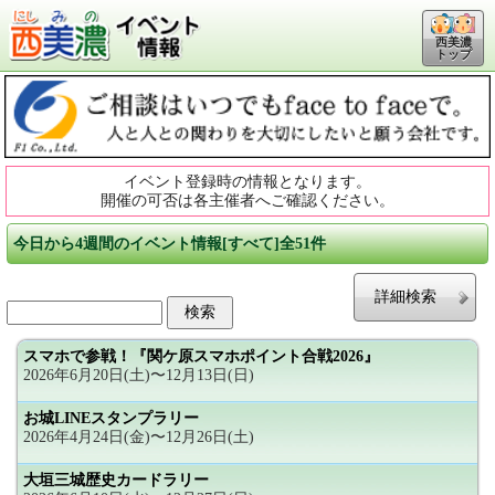
西美濃
トップ
イベント登録時の情報となります。
開催の可否は各主催者へご確認ください。
今日から4週間のイベント情報[すべて]全51件
詳細検索
スマホで参戦！『関ケ原スマホポイント合戦2026』
2026年6月20日(土)〜12月13日(日)
お城LINEスタンプラリー
2026年4月24日(金)〜12月26日(土)
大垣三城歴史カードラリー