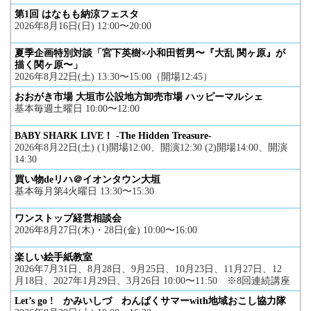
第1回 はなもも納涼フェスタ
2026年8月16日(日) 12:00〜20:00
夏季企画特別対談「宮下英樹×小和田哲男〜『大乱 関ヶ原』が
描く関ヶ原〜」
2026年8月22日(土) 13:30〜15:00（開場12:45）
おおがき市場 大垣市公設地方卸売市場 ハッピーマルシェ
基本毎週土曜日 10:00〜12:00
BABY SHARK LIVE！ -The Hidden Treasure-
2026年8月22日(土) (1)開場12:00、開演12:30 (2)開場14:00、開演
14:30
買い物deリハ＠イオンタウン大垣
基本毎月第4火曜日 13:30〜15:30
ワンストップ経営相談会
2026年8月27日(木)・28日(金) 10:00〜16:00
楽しい絵手紙教室
2026年7月31日、8月28日、9月25日、10月23日、11月27日、12
月18日、2027年1月29日、3月26日 10:00〜11:50 ※8回連続講座
Let’s go ! かみいしづ わんぱくサマーwith地域おこし協力隊