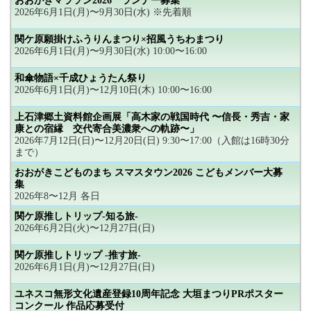
おおがきマラソン2026 ランナー募集
2026年6月1日(月)〜9月30日(水) ※先着順
関ケ原願掛けふうりんまつり×招風うちわまつり
2026年6月1日(月)〜9月30日(水) 10:00〜16:00
和傘物語×千成ひょうたん祭り
2026年6月1日(月)〜12月10日(木) 10:00〜16:00
上石津郷土資料館企画展「高木家の戦国時代 〜信長・秀吉・家
康との宿縁 交代寄合美濃衆への軌跡〜」
2026年7月12日(日)〜12月20日(日) 9:30〜17:00（入館は16時30分
まで）
おおがきこどものまち スマスタウン2026 こどもメンバー大募
集
2026年8〜12月 各日
関ケ原推しトリップ-知る旅-
2026年6月2日(火)〜12月27日(日)
関ケ原推しトリップ -推す旅-
2026年6月1日(月)〜12月27日(日)
ユネスコ無形文化遺産登録10周年記念 大垣まつりPRポスター
コンクール 作品応募受付