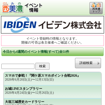
西美濃
トップ
イベント登録時の情報となります。
開催の可否は各主催者へご確認ください。
今日から4週間のイベント情報[すべて]全51件
詳細検索
スマホで参戦！『関ケ原スマホポイント合戦2026』
2026年6月20日(土)〜12月13日(日)
お城LINEスタンプラリー
2026年4月24日(金)〜12月26日(土)
大垣三城歴史カードラリー