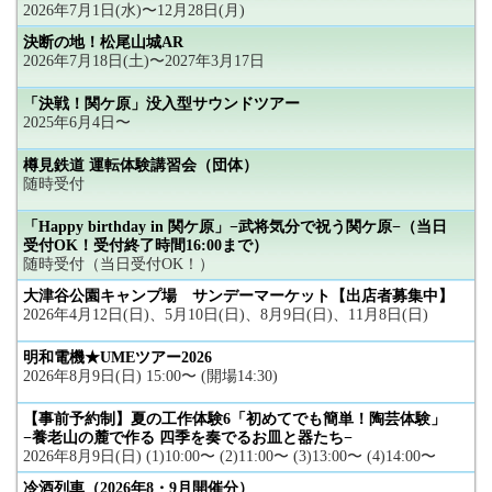
2026年7月1日(水)〜12月28日(月)
決断の地！松尾山城AR
2026年7月18日(土)〜2027年3月17日
「決戦！関ケ原」没入型サウンドツアー
2025年6月4日〜
樽見鉄道 運転体験講習会（団体）
随時受付
「Happy birthday in 関ケ原」−武将気分で祝う関ケ原−（当日
受付OK！受付終了時間16:00まで）
随時受付（当日受付OK！）
大津谷公園キャンプ場 サンデーマーケット【出店者募集中】
2026年4月12日(日)、5月10日(日)、8月9日(日)、11月8日(日)
明和電機★UMEツアー2026
2026年8月9日(日) 15:00〜 (開場14:30)
【事前予約制】夏の工作体験6「初めてでも簡単！陶芸体験」
−養老山の麓で作る 四季を奏でるお皿と器たち−
2026年8月9日(日) (1)10:00〜 (2)11:00〜 (3)13:00〜 (4)14:00〜
冷酒列車（2026年8・9月開催分）