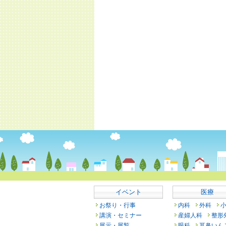
イベント
医療
お祭り・行事
内科
外科
講演・セミナー
産婦人科
整形
展示・展覧
眼科
耳鼻いん