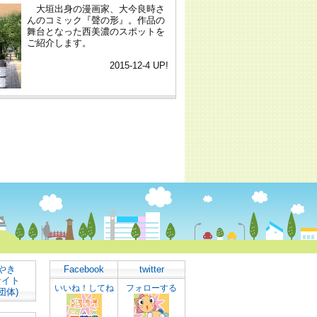
やき
Facebook
twitter
サイト
いいね！してね
フォローする
団体)