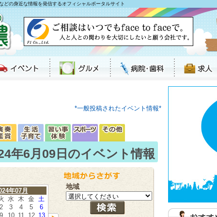
などの身近な情報を発信するオフィシャルポータルサイト
*一般投稿されたイベント情報*
024年6月09日のイベント情報
地域
024年07月
火
水
木
金
土
2
3
4
5
6
9
10
11
12
13