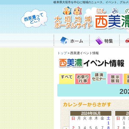
岐阜県大垣市を中心に地域のニュース、イベント、グルメ
トップ
> 西美濃イベント情報
2
2024年06月
2
日
月
火
水
木
金
土
日
月
1
1
2
3
4
5
6
7
8
7
8