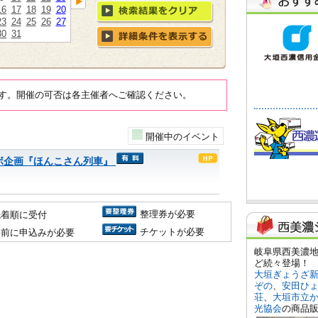
16
17
18
19
20
23
24
25
26
27
30
31
す。開催の可否は各主催者へご確認ください。
開催中のイベント
ボ企画『ほんこさん列車』
整理券が必要
先着順に受付
チケットが必要
事前に申込みが必要