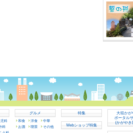
グルメ
特集
大垣かが
ポータル
小児科
和食
洋食
中華
(かがやき
Webショップ特集
外科
お酒
喫茶
その他
こう科