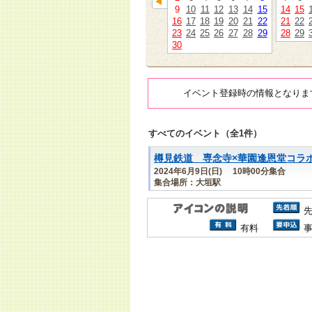
9
10
11
12
13
14
15
14
15
16
17
18
19
20
21
22
21
22
23
24
25
26
27
28
29
28
29
30
イベント登録時の情報となりま
すべてのイベント（全1件）
樽見鉄道 専念寺×華園逢恩堂コラ
2024年6月9日(日) 10時00分集合
集合場所：大垣駅
有料