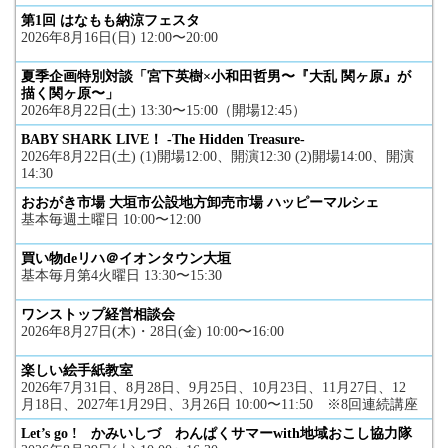
第1回 はなもも納涼フェスタ
2026年8月16日(日) 12:00〜20:00
夏季企画特別対談「宮下英樹×小和田哲男〜『大乱 関ヶ原』が
描く関ヶ原〜」
2026年8月22日(土) 13:30〜15:00（開場12:45）
BABY SHARK LIVE！ -The Hidden Treasure-
2026年8月22日(土) (1)開場12:00、開演12:30 (2)開場14:00、開演
14:30
おおがき市場 大垣市公設地方卸売市場 ハッピーマルシェ
基本毎週土曜日 10:00〜12:00
買い物deリハ＠イオンタウン大垣
基本毎月第4火曜日 13:30〜15:30
ワンストップ経営相談会
2026年8月27日(木)・28日(金) 10:00〜16:00
楽しい絵手紙教室
2026年7月31日、8月28日、9月25日、10月23日、11月27日、12
月18日、2027年1月29日、3月26日 10:00〜11:50 ※8回連続講座
Let’s go ! かみいしづ わんぱくサマーwith地域おこし協力隊