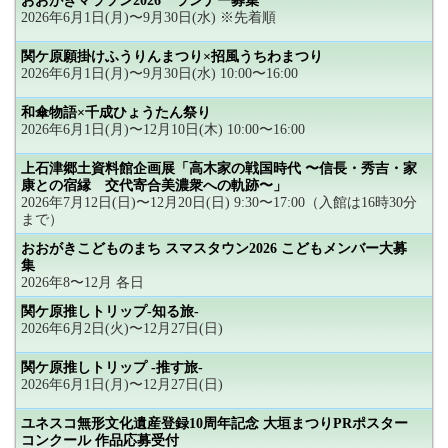
おおがきマラソン2026 ランナー募集
2026年6月1日(月)〜9月30日(水) ※先着順
関ケ原願掛けふうりんまつり×招風うちわまつり
2026年6月1日(月)〜9月30日(水) 10:00〜16:00
和傘物語×千成ひょうたん祭り
2026年6月1日(月)〜12月10日(木) 10:00〜16:00
上石津郷土資料館企画展「高木家の戦国時代 〜信長・秀吉・家
康との宿縁 交代寄合美濃衆への軌跡〜」
2026年7月12日(日)〜12月20日(日) 9:30〜17:00（入館は16時30分
まで）
おおがきこどものまち スマスタウン2026 こどもメンバー大募
集
2026年8〜12月 各日
関ケ原推しトリップ-知る旅-
2026年6月2日(火)〜12月27日(日)
関ケ原推しトリップ -推す旅-
2026年6月1日(月)〜12月27日(日)
ユネスコ無形文化遺産登録10周年記念 大垣まつりPRポスター
コンクール 作品応募受付