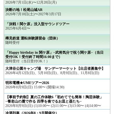
2026年7月1日(水)〜12月28日(月)
決断の地！松尾山城AR
2026年7月18日(土)〜2027年3月17日
「決戦！関ケ原」没入型サウンドツアー
2025年6月4日〜
樽見鉄道 運転体験講習会（団体）
随時受付
「Happy birthday in 関ケ原」−武将気分で祝う関ケ原−（当日
受付OK！受付終了時間16:00まで）
随時受付（当日受付OK！）
大津谷公園キャンプ場 サンデーマーケット【出店者募集中】
2026年4月12日(日)、5月10日(日)、8月9日(日)、11月8日(日)
明和電機★UMEツアー2026
2026年8月9日(日) 15:00〜 (開場14:30)
【事前予約制】夏の工作体験6「初めてでも簡単！陶芸体験」
−養老山の麓で作る 四季を奏でるお皿と器たち−
2026年8月9日(日) (1)10:00〜 (2)11:00〜 (3)13:00〜 (4)14:00〜
冷酒列車（2026年8・9月開催分）