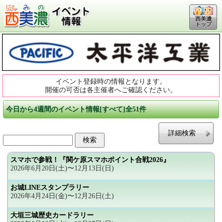
西美濃
トップ
イベント登録時の情報となります。
開催の可否は各主催者へご確認ください。
今日から4週間のイベント情報[すべて]全51件
詳細検索
スマホで参戦！『関ケ原スマホポイント合戦2026』
2026年6月20日(土)〜12月13日(日)
お城LINEスタンプラリー
2026年4月24日(金)〜12月26日(土)
大垣三城歴史カードラリー