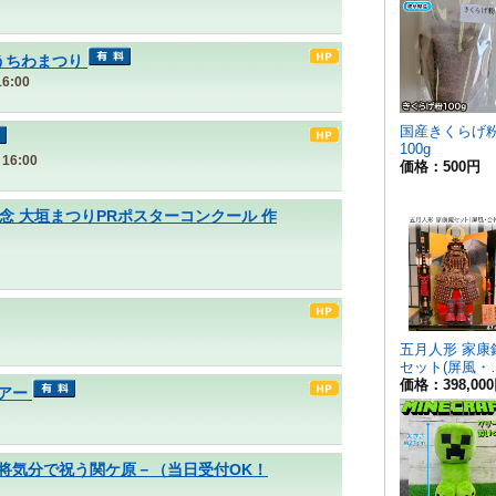
うちわまつり
6:00
16:00
念 大垣まつりPRポスターコンクール 作
アー
ケ原」－武将気分で祝う関ケ原－（当日受付OK！