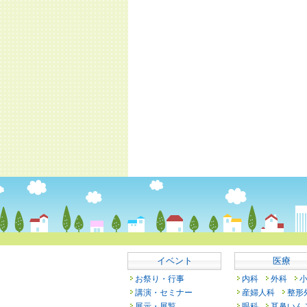
イベント
医療
お祭り・行事
内科
外科
講演・セミナー
産婦人科
整形
展示・展覧
眼科
耳鼻いん