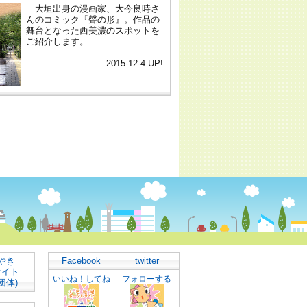
やき
Facebook
twitter
サイト
いいね！してね
フォローする
団体)