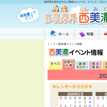
岐阜県大垣市を中心に地域のニュース、イベント、グルメ
トップ
> 西美濃イベント情報
2
2026年07月
2
日
月
火
水
木
金
土
日
月
1
2
3
4
5
6
7
8
9
10
11
2
3