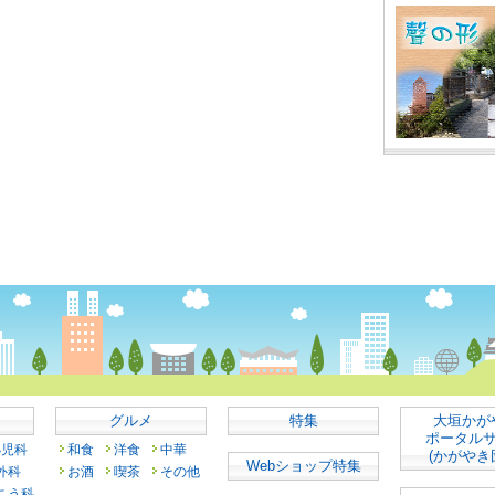
グルメ
特集
大垣かが
ポータル
小児科
和食
洋食
中華
(かがやき
Webショップ特集
外科
お酒
喫茶
その他
こう科