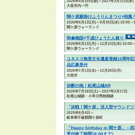
2026年4月10日(金)～2027年3月31日(水)
大垣市内一円
関ケ原願掛けふうりんまつり×招風
2026年6月1日(月)～9月30日(水) 10:00～1
関ケ原ウォーランド
和傘物語×千成ひょうたん祭り
2026年6月1日(月)～12月10日(木) 10:00～
関ケ原ウォーランド
ユネスコ無形文化遺産登録10周年記
品応募受付
2026年7月1日(水)～12月28日(月)
大垣市
決断の地！松尾山城AR
2026年7月18日(土)～2027年3月17日
松尾山城跡・小早川秀秋陣跡
「決戦！関ケ原」没入型サウンドツ
2025年6月4日～
岐阜県不破郡関ケ原町
「Happy birthday in 関
受付終了時間16:00まで）