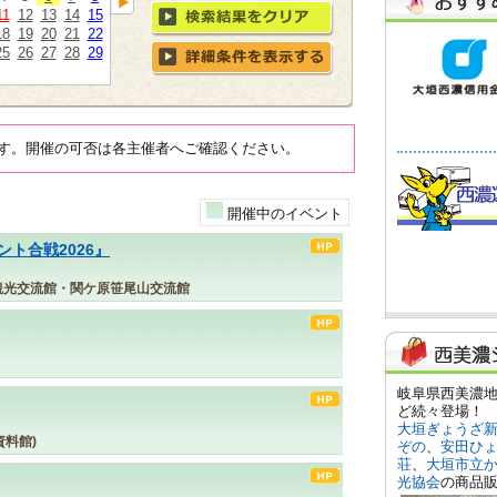
11
12
13
14
15
18
19
20
21
22
25
26
27
28
29
す。開催の可否は各主催者へご確認ください。
開催中のイベント
ト合戦2026』
観光交流館・関ケ原笹尾山交流館
料館)