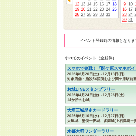
12
13
14
15
16
17
18
9
10
19
20
21
22
23
24
25
16
17
26
27
28
29
30
31
23
24
30
31
イベント登録時の情報となりま
すべてのイベント（全12件）
スマホで参戦！『関ケ原スマホポイン
2026年6月20日(土)～12月13日(日)
対象店舗・施設54箇所および関ケ原駅前
お城LINEスタンプラリー
2026年4月24日(金)～12月26日(土)
14か所のお城
大垣三城歴史カードラリー
2026年6月10日(水)～12月27日(日)
大垣城、墨俣一夜城、多羅城(上石津郷土資
水都大垣ワンダーラリー