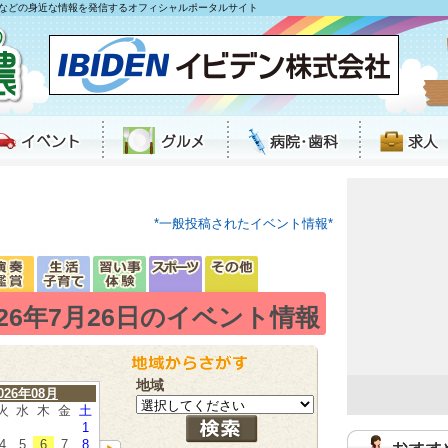
などの身近な情報を発信するオフィシャルポータルサイト
*一般投稿されたイベント情報*
026年7月26日のイベント情報
地域
026年08月
火
水
木
金
土
1
4
5
6
7
8