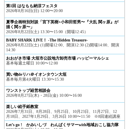
第1回 はなもも納涼フェスタ
2026年8月16日(日) 12:00〜20:00
夏季企画特別対談「宮下英樹×小和田哲男〜『大乱 関ヶ原』が
描く関ヶ原〜」
2026年8月22日(土) 13:30〜15:00（開場12:45）
BABY SHARK LIVE！ -The Hidden Treasure-
2026年8月22日(土) (1)開場12:00、開演12:30 (2)開場14:00、開演
14:30
おおがき市場 大垣市公設地方卸売市場 ハッピーマルシェ
基本毎週土曜日 10:00〜12:00
買い物deリハ＠イオンタウン大垣
基本毎月第4火曜日 13:30〜15:30
ワンストップ経営相談会
2026年8月27日(木)・28日(金) 10:00〜16:00
楽しい絵手紙教室
2026年7月31日、8月28日、9月25日、10月23日、11月27日、12
月18日、2027年1月29日、3月26日 10:00〜11:50 ※8回連続講座
Let’s go ! かみいしづ わんぱくサマーwith地域おこし協力隊