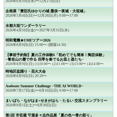
2026年6月10日(水)〜12月27日(日)
企画展「豊臣氏ゆかりの城 墨俣一夜城・大垣城」
2026年1月4日(日)〜12月28日(月) 9:00〜17:00
水都大垣ワンダーラリー
2026年4月10日(金)〜2027年3月31日(水)
明和電機★UMEツアー2026
2026年8月9日(日) 15:00〜 (開場14:30)
【事前予約制】夏の工作体験6「初めてでも簡単！陶芸体験」
−養老山の麓で作る 四季を奏でるお皿と器たち−
2026年8月9日(日) (1)10:00〜 (2)11:00〜 (3)13:00〜 (4)14:00〜
時地区盆踊り・花火大会
2026年8月9日(日) 20:20〜
Asobeats Summer Challenge −THE AI WORLD−
2026年7月17日(金)〜8月16日(日) 9:00〜17:00
まいばら・ながはま×せきがはら・たるい 交流スタンプラリー
2026年8月1日(土)〜8月30日(日)
第1回 市収蔵 守屋多々志作品展「夏の色〜青の彩り」