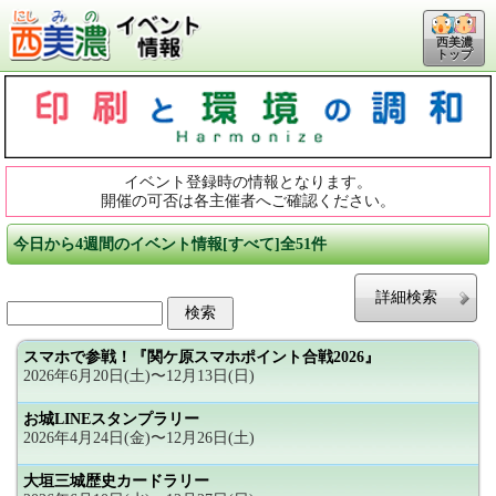
西美濃
トップ
イベント登録時の情報となります。
開催の可否は各主催者へご確認ください。
今日から4週間のイベント情報[すべて]全51件
詳細検索
スマホで参戦！『関ケ原スマホポイント合戦2026』
2026年6月20日(土)〜12月13日(日)
お城LINEスタンプラリー
2026年4月24日(金)〜12月26日(土)
大垣三城歴史カードラリー