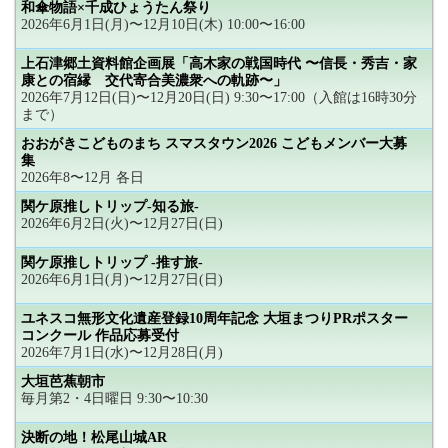
和傘物語×千成ひょうたん祭り
2026年6月1日(月)〜12月10日(木) 10:00〜16:00
上石津郷土資料館企画展「高木家の戦国時代 〜信長・秀吉・家
康との宿縁 交代寄合美濃衆への軌跡〜」
2026年7月12日(日)〜12月20日(日) 9:30〜17:00（入館は16時30分
まで）
おおがきこどものまち スマスタウン2026 こどもメンバー大募
集
2026年8〜12月 各日
関ケ原推しトリップ-知る旅-
2026年6月2日(火)〜12月27日(日)
関ケ原推しトリップ -推す旅-
2026年6月1日(月)〜12月27日(日)
ユネスコ無形文化遺産登録10周年記念 大垣まつりPRポスター
コンクール 作品応募受付
2026年7月1日(水)〜12月28日(月)
大垣芭蕉朝市
毎月第2・4日曜日 9:30〜10:30
決断の地！松尾山城AR