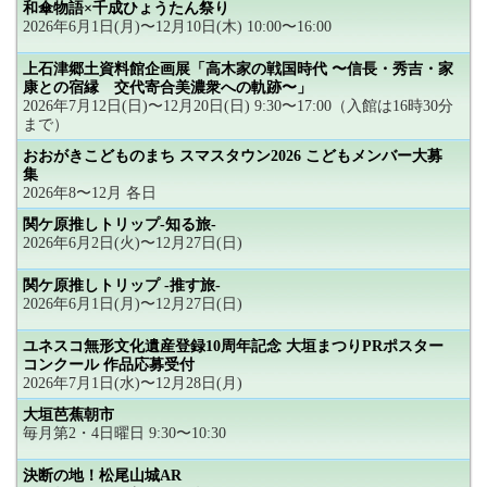
和傘物語×千成ひょうたん祭り
2026年6月1日(月)〜12月10日(木) 10:00〜16:00
上石津郷土資料館企画展「高木家の戦国時代 〜信長・秀吉・家
康との宿縁 交代寄合美濃衆への軌跡〜」
2026年7月12日(日)〜12月20日(日) 9:30〜17:00（入館は16時30分
まで）
おおがきこどものまち スマスタウン2026 こどもメンバー大募
集
2026年8〜12月 各日
関ケ原推しトリップ-知る旅-
2026年6月2日(火)〜12月27日(日)
関ケ原推しトリップ -推す旅-
2026年6月1日(月)〜12月27日(日)
ユネスコ無形文化遺産登録10周年記念 大垣まつりPRポスター
コンクール 作品応募受付
2026年7月1日(水)〜12月28日(月)
大垣芭蕉朝市
毎月第2・4日曜日 9:30〜10:30
決断の地！松尾山城AR