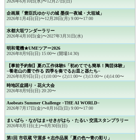
2026年6月10日(水)〜12月27日(日)
企画展「豊臣氏ゆかりの城 墨俣一夜城・大垣城」
2026年1月4日(日)〜12月28日(月) 9:00〜17:00
水都大垣ワンダーラリー
2026年4月10日(金)〜2027年3月31日(水)
明和電機★UMEツアー2026
2026年8月9日(日) 15:00〜 (開場14:30)
【事前予約制】夏の工作体験6「初めてでも簡単！陶芸体験」
−養老山の麓で作る 四季を奏でるお皿と器たち−
2026年8月9日(日) (1)10:00〜 (2)11:00〜 (3)13:00〜 (4)14:00〜
時地区盆踊り・花火大会
2026年8月9日(日) 20:20〜
Asobeats Summer Challenge −THE AI WORLD−
2026年7月17日(金)〜8月16日(日) 9:00〜17:00
まいばら・ながはま×せきがはら・たるい 交流スタンプラリー
2026年8月1日(土)〜8月30日(日)
第1回 市収蔵 守屋多々志作品展「夏の色〜青の彩り」