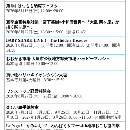
第1回 はなもも納涼フェスタ
2026年8月16日(日) 12:00〜20:00
夏季企画特別対談「宮下英樹×小和田哲男〜『大乱 関ヶ原』が
描く関ヶ原〜」
2026年8月22日(土) 13:30〜15:00（開場12:45）
BABY SHARK LIVE！ -The Hidden Treasure-
2026年8月22日(土) (1)開場12:00、開演12:30 (2)開場14:00、開演
14:30
おおがき市場 大垣市公設地方卸売市場 ハッピーマルシェ
基本毎週土曜日 10:00〜12:00
買い物deリハ＠イオンタウン大垣
基本毎月第4火曜日 13:30〜15:30
ワンストップ経営相談会
2026年8月27日(木)・28日(金) 10:00〜16:00
楽しい絵手紙教室
2026年7月31日、8月28日、9月25日、10月23日、11月27日、12
月18日、2027年1月29日、3月26日 10:00〜11:50 ※8回連続講座
Let’s go ! かみいしづ わんぱくサマーwith地域おこし協力隊